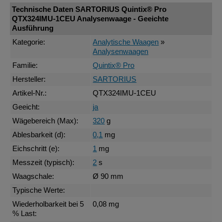
Technische Daten SARTORIUS Quintix® Pro
QTX324IMU-1CEU Analysenwaage - Geeichte
Ausführung
Kategorie:
Analytische Waagen
»
Analysenwaagen
Familie:
Quintix® Pro
Hersteller:
SARTORIUS
Artikel-Nr.:
QTX324IMU-1CEU
Geeicht:
ja
Wägebereich (Max):
320
g
Ablesbarkeit (d):
0,1
mg
Eichschritt (e):
1
mg
Messzeit (typisch):
2
s
Waagschale:
Ø 90 mm
Typische Werte:
Wiederholbarkeit bei 5
0,08 mg
% Last: