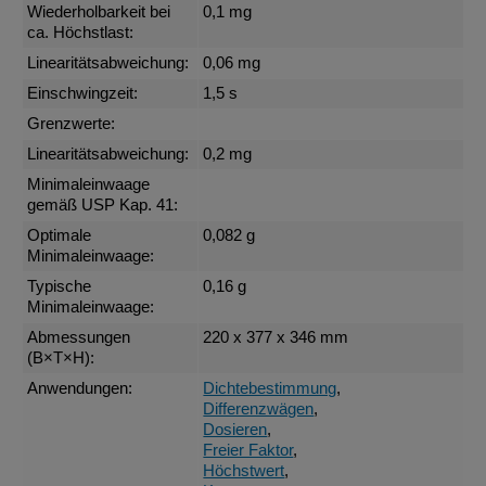
Wiederholbarkeit bei
0,1 mg
ca. Höchstlast:
Linearitätsabweichung:
0,06 mg
Einschwingzeit:
1,5 s
Grenzwerte:
Linearitätsabweichung:
0,2 mg
Minimaleinwaage
gemäß USP Kap. 41:
Optimale
0,082 g
Minimaleinwaage:
Typische
0,16 g
Minimaleinwaage:
Abmessungen
220 x 377 x 346 mm
(B×T×H):
Anwendungen:
Dichtebestimmung
,
Differenzwägen
,
Dosieren
,
Freier Faktor
,
Höchstwert
,