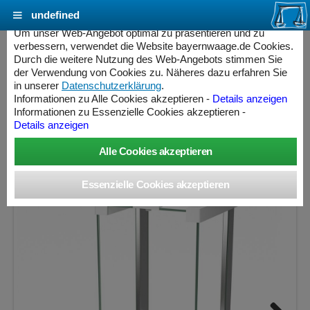
undefined
Cookie Einstellungen - bayernwaage.de
Um unser Web-Angebot optimal zu präsentieren und zu
verbessern, verwendet die Website bayernwaage.de Cookies.
Durch die weitere Nutzung des Web-Angebots stimmen Sie
SARTORIUS Quintix® Pro QTX324IMU-1CEU
der Verwendung von Cookies zu. Näheres dazu erfahren Sie
Analysenwaage - Geeichte Ausführung
in unserer
Datenschutzerklärung
.
Informationen zu Alle Cookies akzeptieren -
Details anzeigen
Informationen zu Essenzielle Cookies akzeptieren -
Wägebereich: 320 g, Ablesbarkeit: 0,1 mg, Eichschritt: 1
Details anzeigen
mg, geeicht
ess Controller