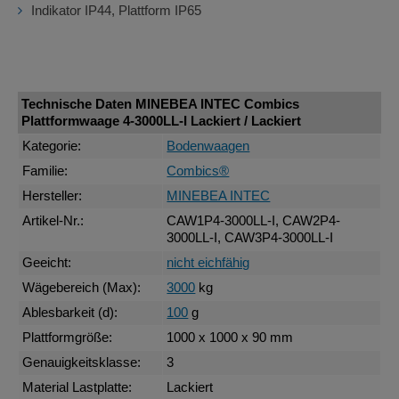
Indikator IP44, Plattform IP65
Technische Daten MINEBEA INTEC Combics
Plattformwaage 4-3000LL-I Lackiert / Lackiert
Kategorie:
Bodenwaagen
Familie:
Combics®
Hersteller:
MINEBEA INTEC
Artikel-Nr.:
CAW1P4-3000LL-I, CAW2P4-
3000LL-I, CAW3P4-3000LL-I
Geeicht:
nicht eichfähig
Wägebereich (Max):
3000
kg
Ablesbarkeit (d):
100
g
Plattformgröße:
1000 x 1000 x 90 mm
Genauigkeitsklasse:
3
Material Lastplatte:
Lackiert