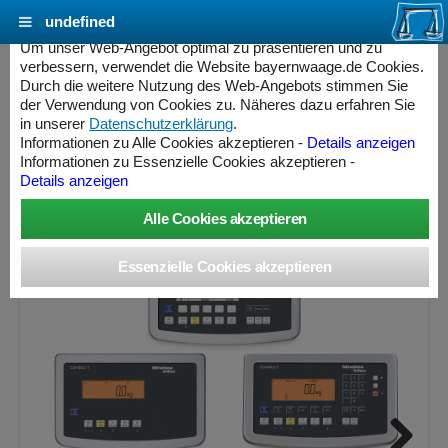
undefined
Cookie Einstellungen - bayernwaage.de
Um unser Web-Angebot optimal zu präsentieren und zu
verbessern, verwendet die Website bayernwaage.de Cookies.
Durch die weitere Nutzung des Web-Angebots stimmen Sie
MINEBEA INTEC Combics Plattformwaage 4-
der Verwendung von Cookies zu. Näheres dazu erfahren Sie
3000LL-I Lackiert / Lackiert
in unserer
Datenschutzerklärung
.
Informationen zu Alle Cookies akzeptieren -
Details anzeigen
Informationen zu Essenzielle Cookies akzeptieren -
Wägebereich: 3000 kg, Ablesbarkeit: 100 g, nicht eichfähig
Details anzeigen
ess Controller