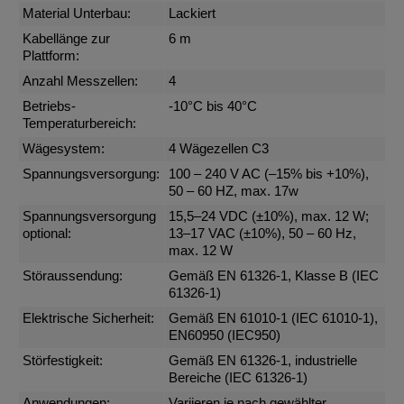
Material Unterbau:
Lackiert
Kabellänge zur
6 m
Plattform:
Anzahl Messzellen:
4
Betriebs-
-10°C bis 40°C
Temperaturbereich:
Wägesystem:
4 Wägezellen C3
Spannungsversorgung:
100 – 240 V AC (–15% bis +10%),
50 – 60 HZ, max. 17w
Spannungsversorgung
15,5–24 VDC (±10%), max. 12 W;
optional:
13–17 VAC (±10%), 50 – 60 Hz,
max. 12 W
Störaussendung:
Gemäß EN 61326-1, Klasse B (IEC
61326-1)
Elektrische Sicherheit:
Gemäß EN 61010-1 (IEC 61010-1),
EN60950 (IEC950)
Störfestigkeit:
Gemäß EN 61326-1, industrielle
Bereiche (IEC 61326-1)
Anwendungen:
Variieren je nach gewählter