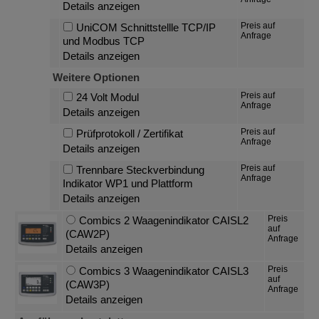
Details anzeigen
Preis auf
UniCOM Schnittstellle TCP/IP
Anfrage
und Modbus TCP
Details anzeigen
Weitere Optionen
Preis auf
24 Volt Modul
Anfrage
Details anzeigen
Preis auf
Prüfprotokoll / Zertifikat
Anfrage
Details anzeigen
Preis auf
Trennbare Steckverbindung
Anfrage
Indikator WP1 und Plattform
Details anzeigen
Preis
Combics 2 Waagenindikator CAISL2
auf
(CAW2P)
Anfrage
Details anzeigen
Preis
Combics 3 Waagenindikator CAISL3
auf
(CAW3P)
Anfrage
Details anzeigen