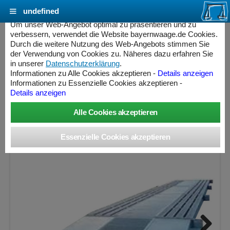
undefined
Cookie Einstellungen - bayernwaage.de
Um unser Web-Angebot optimal zu präsentieren und zu
verbessern, verwendet die Website bayernwaage.de Cookies.
Durch die weitere Nutzung des Web-Angebots stimmen Sie
BWW Fahrzeugwaage Stahl Mobil - Truck Scale
der Verwendung von Cookies zu. Näheres dazu erfahren Sie
- LKW Waage
in unserer
Datenschutzerklärung
.
Informationen zu Alle Cookies akzeptieren -
Details anzeigen
Informationen zu Essenzielle Cookies akzeptieren -
Wägebereich: 30 / 50 t, eichfähig
Details anzeigen
ess Controller