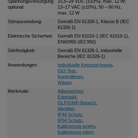
Spannungsversorgung
15,5–24 VDC (±10%), max. 12 W;
optional:
13–17 VAC (±10%), 50 – 60 Hz,
max. 12 W
Störaussendung:
Gemäß EN 61326-1, Klasse B (IEC
61326-1)
Elektrische Sicherheit:
Gemäß EN 61010-1 (IEC 61010-1),
EN60950 (IEC950)
Störfestigkeit:
Gemäß EN 61326-1, industrielle
Bereiche (IEC 61326-1)
Anwendungen:
Individuelle Kennzeichnung
,
ISO-Test
,
Kontrollieren
,
Wägen
Merkmale:
Alibispeicher
,
Edelstahl
,
GLP/GMP-Bereich
,
Identifier
,
IP44 Schutz
,
IP54 Schutz
,
Kalibrierung extern
,
Kalibrierung intern