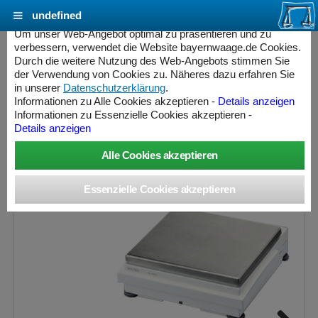
undefined
Cookie Einstellungen - bayernwaage.de
Um unser Web-Angebot optimal zu präsentieren und zu
verbessern, verwendet die Website bayernwaage.de Cookies.
Durch die weitere Nutzung des Web-Angebots stimmen Sie
MINEBEA INTEC Combics® CAHLE-SPC-
der Verwendung von Cookies zu. Näheres dazu erfahren Sie
6HCE Einplatz-Füllmengenkontrollsystem
in unserer
Datenschutzerklärung
.
Informationen zu Alle Cookies akzeptieren -
Details anzeigen
Informationen zu Essenzielle Cookies akzeptieren -
Wägebereich: 6,2 kg, Ablesbarkeit: 0,01 g, Eichschritt: 0,1
Details anzeigen
g, geeicht
ess Controller