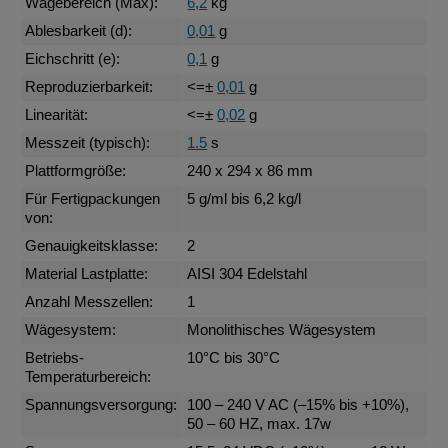
Wägebereich (Max):
6,2
kg
Ablesbarkeit (d):
0,01
g
Eichschritt (e):
0,1
g
Reproduzierbarkeit:
<=±
0,01
g
Linearität:
<=±
0,02
g
Messzeit (typisch):
1.5
s
Plattformgröße:
240 x 294 x 86 mm
Für Fertigpackungen
5 g/ml bis 6,2 kg/l
von:
Genauigkeitsklasse:
2
Material Lastplatte:
AISI 304 Edelstahl
Anzahl Messzellen:
1
Wägesystem:
Monolithisches Wägesystem
Betriebs-
10°C bis 30°C
Temperaturbereich:
Spannungsversorgung:
100 – 240 V AC (–15% bis +10%),
50 – 60 HZ, max. 17w