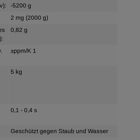
v):
-5200 g
2 mg (2000 g)
es
0,82 g
):
.
±ppm/K 1
5 kg
0,1 - 0,4 s
Geschützt gegen Staub und Wasser