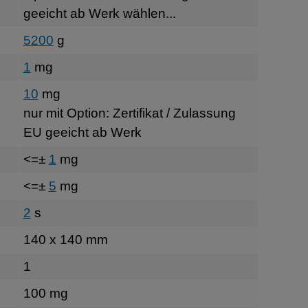
geeicht ab Werk wählen...
5200
g
1
mg
10
mg
nur mit Option: Zertifikat / Zulassung
EU geeicht ab Werk
<=±
1
mg
<=±
5
mg
2
s
140 x 140 mm
1
100 mg