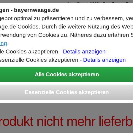
AutoCheck 1002 - Bandkontrollw
ngen - bayernwaage.de
Zur Kontrolle von Einzelteilen und Set
Hochgenaue Waage mit 0,01g Auflösu
bot optimal zu präsentieren und zu verbessern, ve
Schnelle Toleranzkontrolle und Bewert
Abwurfrichtung Gut links/Schlecht rec
ge.de Cookies. Durch die weitere Nutzung des We
rwendung von Cookies zu. Näheres dazu erfahren S
ung
.
ice
Unternehmen
Kontakt
Angebot
War
lle Cookies akzeptieren -
Details anzeigen
ssenzielle Cookies akzeptieren -
Details anzeigen
UBIS® Präzision
rodukt nicht mehr lieferb