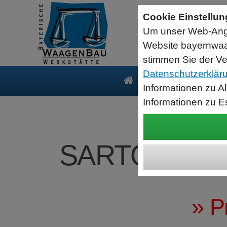
Seriell RS232 auf USB HID Tastatur
Schnittstellenkonverter
Cookie Einstellu
RS232 Daten in Computer Anwendungen schreiben.
Um unser Web-Ange
Funktioniert wie eine USB Tastatur, Ausgabe an Cursor Position.
Verwendet Standard USB Tastatur Systemtreiber
Website bayernwaa
Datenbearbeitung vor Ausgabe möglich.
stimmen Sie der Ve
Datenschutzerklär
Produkte
Serv
Informationen zu A
Informationen zu E
SARTORIUS C
» P