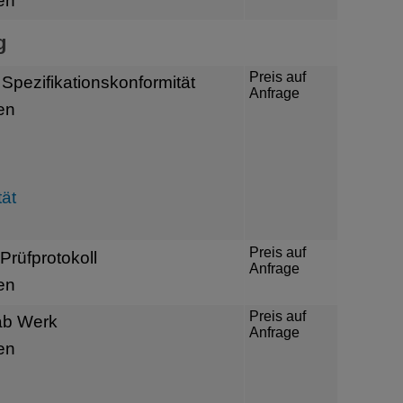
en
g
Preis auf
r Spezifikationskonformität
Anfrage
en
Preis auf
t Prüfprotokoll
Anfrage
en
Preis auf
ab Werk
Anfrage
en