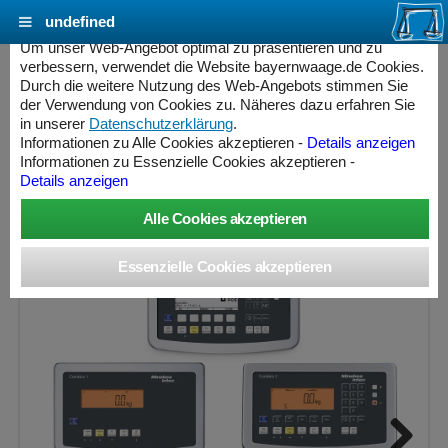
undefined
Cookie Einstellungen - bayernwaage.de
Um unser Web-Angebot optimal zu präsentieren und zu
verbessern, verwendet die Website bayernwaage.de Cookies.
Durch die weitere Nutzung des Web-Angebots stimmen Sie
MINEBEA INTEC Combics Plattformwaage 1-
der Verwendung von Cookies zu. Näheres dazu erfahren Sie
3DC-I Edelstahl / Verzinkt
in unserer
Datenschutzerklärung
.
Informationen zu Alle Cookies akzeptieren -
Details anzeigen
Informationen zu Essenzielle Cookies akzeptieren -
Wägebereich: 3 kg, Ablesbarkeit: 0,1 g, nicht eichfähig
Details anzeigen
ess Controller