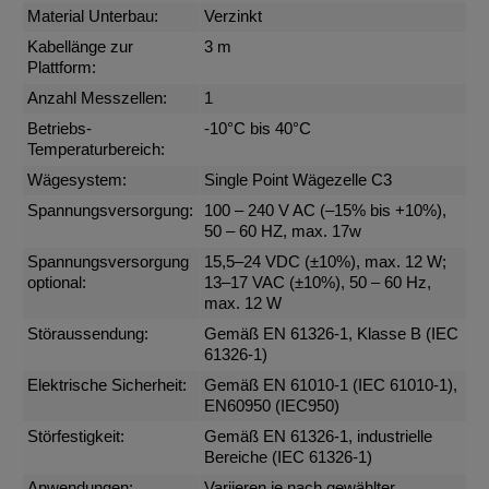
Material Unterbau:
Verzinkt
Kabellänge zur
3 m
Plattform:
Anzahl Messzellen:
1
Betriebs-
-10°C bis 40°C
Temperaturbereich:
Wägesystem:
Single Point Wägezelle C3
Spannungsversorgung:
100 – 240 V AC (–15% bis +10%),
50 – 60 HZ, max. 17w
Spannungsversorgung
15,5–24 VDC (±10%), max. 12 W;
optional:
13–17 VAC (±10%), 50 – 60 Hz,
max. 12 W
Störaussendung:
Gemäß EN 61326-1, Klasse B (IEC
61326-1)
Elektrische Sicherheit:
Gemäß EN 61010-1 (IEC 61010-1),
EN60950 (IEC950)
Störfestigkeit:
Gemäß EN 61326-1, industrielle
Bereiche (IEC 61326-1)
Anwendungen:
Variieren je nach gewählter