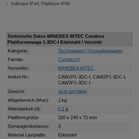
Indikator IP44, Plattform IP65
Technische Daten MINEBEA INTEC Combics
Plattformwaage 1-3DC-I Edelstahl / Verzinkt
Kategorie:
Tischwaagen / Kompaktwaagen
Familie:
Combics®
Hersteller:
MINEBEA INTEC
Artikel-Nr.:
CAW1P1-3DC-I, CAW2P1-3DC-I,
CAW3P1-3DC-I
Geeicht:
nicht eichfähig
Wägebereich (Max):
3
kg
Ablesbarkeit (d):
0,1
g
Plattformgröße:
320 x 240 x 72 mm
Genauigkeitsklasse:
3
Material Lastplatte:
Edelstahl