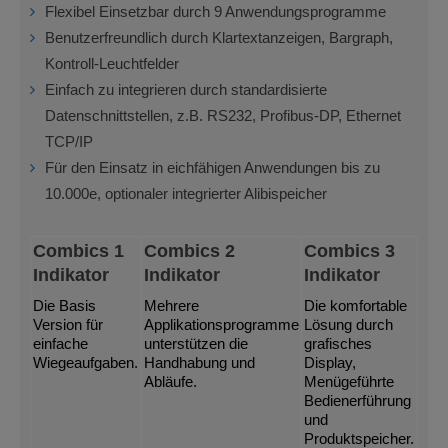
Flexibel Einsetzbar durch 9 Anwendungsprogramme
Benutzerfreundlich durch Klartextanzeigen, Bargraph,
Kontroll-Leuchtfelder
Einfach zu integrieren durch standardisierte
Datenschnittstellen, z.B. RS232, Profibus-DP, Ethernet
TCP/IP
Für den Einsatz in eichfähigen Anwendungen bis zu
10.000e, optionaler integrierter Alibispeicher
Combics 1
Combics 2
Combics 3
Indikator
Indikator
Indikator
Die Basis
Mehrere
Die komfortable
Version für
Applikationsprogramme
Lösung durch
einfache
unterstützen die
grafisches
Wiegeaufgaben.
Handhabung und
Display,
Abläufe.
Menügeführte
Bedienerführung
und
Produktspeicher.