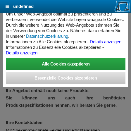
undefined
Cookie Einstellungen - bayernwaage.de
Um unser Web-Angebot optimal zu präsentieren und zu
verbessern, verwendet die Website bayernwaage.de Cookies.
Durch die weitere Nutzung des Web-Angebots stimmen Sie
Angebot
der Verwendung von Cookies zu. Näheres dazu erfahren Sie
in unserer
Datenschutzerklärung
.
Informationen zu Alle Cookies akzeptieren -
Details anzeigen
Informationen zu Essenzielle Cookies akzeptieren -
Wir erstellen Ihnen gerne ein unverbindliches Angebot zu Ihren
Details anzeigen
benötigten Produkten.
Fügen Sie ein oder mehrere Produkte in gewünschter Anzahl
zu Ihrer Angebotsanfrage hinzu und geben Sie Ihre
Kontaktdaten ein.
Ihr Angebot enthält noch keine Produkte.
Sie können uns auch Ihre benötigten
Produktspezifikationen nennen, wir beraten Sie gerne.
ess Controller
Ihre Kontaktdaten
Mit * gekennzeichnete Felder sind Pflichtangaben