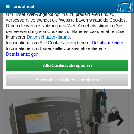
undefined
Cookie Einstellungen - bayernwaage.de
Um unser Web-Angebot optimal zu präsentieren und zu
verbessern, verwendet die Website bayernwaage.de Cookies.
Durch die weitere Nutzung des Web-Angebots stimmen Sie
BWW Verhältnisdosiersystem
der Verwendung von Cookies zu. Näheres dazu erfahren Sie
in unserer
Datenschutzerklärung
.
Informationen zu Alle Cookies akzeptieren -
Details anzeigen
Wägebereich: 1500 g, Ablesbarkeit: 0,01 g, nicht eichfähig
Informationen zu Essenzielle Cookies akzeptieren -
Details anzeigen
ess Controller
Next