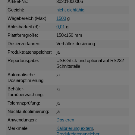
Artikel-Nr.:
30201000006
Geeicht:
nicht eichfähig
Wägebereich (Max):
1500
g
Ablesbarkeit (d):
0,01
g
Plattformgröße:
150x150 mm
Dosierverfahren:
Verhältnisdosierung
Produktdatenspeicher:
ja
Reportausgabe:
USB-Stick und optional auf RS232
Schnittstelle
Automatische
ja
Dosieroptimierung:
Behäter-
ja
Taraüberwachung:
Toleranzprüfung:
ja
Nachlaufoptimierung:
ja
Anwendungen:
Dosieren
Merkmale:
Kalibrierung extern
,
Produktdatenspeicher