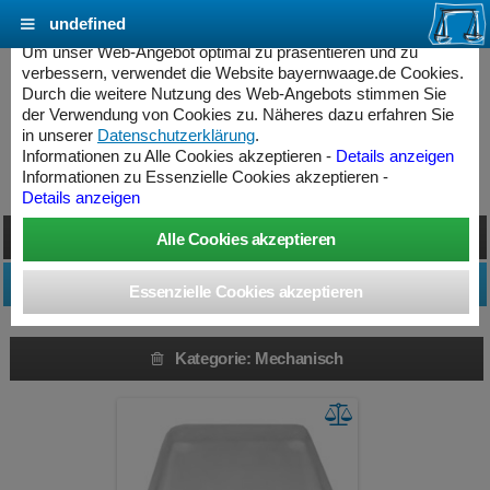
undefined
Cookie Einstellungen - bayernwaage.de
Um unser Web-Angebot optimal zu präsentieren und zu
verbessern, verwendet die Website bayernwaage.de Cookies.
Durch die weitere Nutzung des Web-Angebots stimmen Sie
Produkte » Mechanisch
der Verwendung von Cookies zu. Näheres dazu erfahren Sie
in unserer
Datenschutzerklärung
.
Informationen zu Alle Cookies akzeptieren -
Details anzeigen
Kategorie: Mechanisch
Informationen zu Essenzielle Cookies akzeptieren -
Details anzeigen
Darstellung umschalten
Produktfilter anpassen
Kategorie: Mechanisch
ess Controller