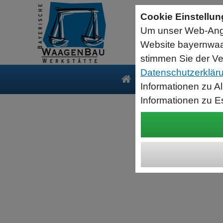
Sartorius Feuchtebestimmer MA35
Cookie Einstellu
jetzt zum Aktionspreis
Um unser Web-Ange
Der MA35 ist das Einsteigermodell zur schnellen und
zuverlässigen Bestimmung der Materialfeuchte flüssiger, pastöser
Website bayernwaa
und fester Substanzen mit dem Verfahren der Thermogravimetrie.
Wägebereich: 35 g, Ablesbarkeit: 1 mg
stimmen Sie der Ve
Datenschutzerklär
Produkte
Serv
Informationen zu A
Informationen zu E