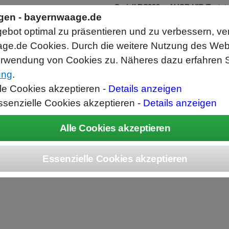
Seriell RS232 auf USB HID Tastat
Schnittstellenkonverter
ngen - bayernwaage.de
RS232 Daten in Computer Anwendunge
bot optimal zu präsentieren und zu verbessern, ve
Funktioniert wie eine USB Tastatur, A
Verwendet Standard USB Tastatur Sys
ge.de Cookies. Durch die weitere Nutzung des We
Datenbearbeitung vor Ausgabe möglich
rwendung von Cookies zu. Näheres dazu erfahren S
ung
.
ice
Unternehmen
Kontakt
Angebot
War
lle Cookies akzeptieren -
Details anzeigen
ssenzielle Cookies akzeptieren -
Details anzeigen
Angebot