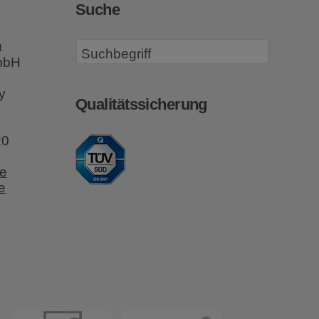
Suche
u
GmbH
y
Qualitätssicherung
20
e
e