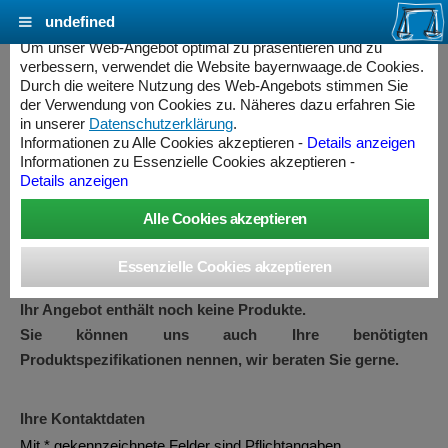
undefined
Cookie Einstellungen - bayernwaage.de
Um unser Web-Angebot optimal zu präsentieren und zu
verbessern, verwendet die Website bayernwaage.de Cookies.
Durch die weitere Nutzung des Web-Angebots stimmen Sie
Angebot
der Verwendung von Cookies zu. Näheres dazu erfahren Sie
in unserer
Datenschutzerklärung
.
Informationen zu Alle Cookies akzeptieren -
Details anzeigen
Informationen zu Essenzielle Cookies akzeptieren -
Wir erstellen Ihnen gerne ein unverbindliches Angebot zu Ihren
Details anzeigen
benötigten Produkten.
Fügen Sie ein oder mehrere Produkte in gewünschter Anzahl
zu Ihrer Angebotsanfrage hinzu und geben Sie Ihre
Kontaktdaten ein.
Ihr Angebot enthält noch keine Produkte.
Sie können uns auch Ihre benötigten
Produktspezifikationen nennen, wir beraten Sie gerne.
ess Controller
Ihre Kontaktdaten
Mit * gekennzeichnete Felder sind Pflichtangaben