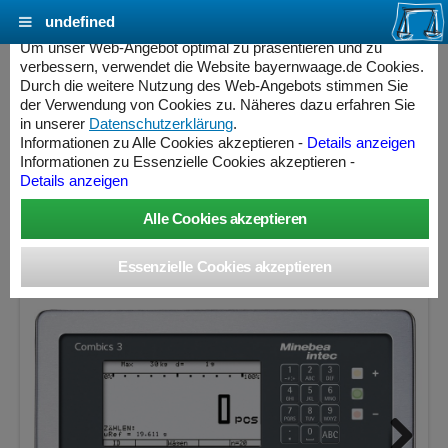
undefined
Cookie Einstellungen - bayernwaage.de
Um unser Web-Angebot optimal zu präsentieren und zu
verbessern, verwendet die Website bayernwaage.de Cookies.
Durch die weitere Nutzung des Web-Angebots stimmen Sie
MINEBEA INTEC Combics 3 Waagenindikator
der Verwendung von Cookies zu. Näheres dazu erfahren Sie
CAISL3 (CAW3P)
in unserer
Datenschutzerklärung
.
Informationen zu Alle Cookies akzeptieren -
Details anzeigen
Informationen zu Essenzielle Cookies akzeptieren -
eichfähig
Details anzeigen
ess Controller