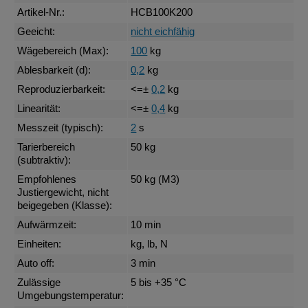
Artikel-Nr.:
HCB100K200
Geeicht:
nicht eichfähig
Wägebereich (Max):
100
kg
Ablesbarkeit (d):
0,2
kg
Reproduzierbarkeit:
<=±
0,2
kg
Linearität:
<=±
0,4
kg
Messzeit (typisch):
2
s
Tarierbereich
50 kg
(subtraktiv):
Empfohlenes
50 kg (M3)
Justiergewicht, nicht
beigegeben (Klasse):
Aufwärmzeit:
10 min
Einheiten:
kg, lb, N
Auto off:
3 min
Zulässige
5 bis +35 °C
Umgebungstemperatur: