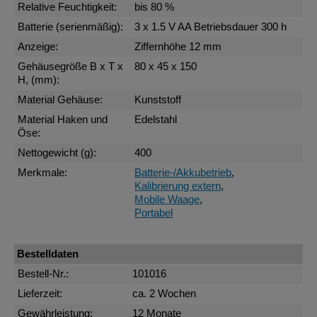
Relative Feuchtigkeit:
bis 80 %
Batterie (serienmäßig):
3 x 1.5 V AA Betriebsdauer 300 h
Anzeige:
Ziffernhöhe 12 mm
Gehäusegröße B x T x
80 x 45 x 150
H, (mm):
Material Gehäuse:
Kunststoff
Material Haken und
Edelstahl
Öse:
Nettogewicht (g):
400
Merkmale:
Batterie-/Akkubetrieb
,
Kalibrierung extern
,
Mobile Waage
,
Portabel
Bestelldaten
Bestell-Nr.:
101016
Lieferzeit:
ca. 2 Wochen
Gewährleistung:
12 Monate