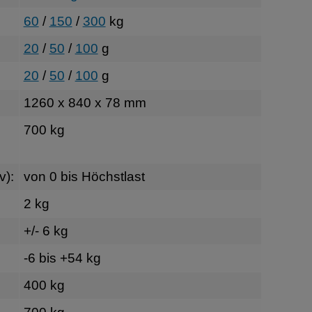
60
/
150
/
300
kg
20
/
50
/
100
g
20
/
50
/
100
g
1260 x 840 x 78 mm
700 kg
:
v):
von 0 bis Höchstlast
2 kg
+/- 6 kg
-6 bis +54 kg
400 kg