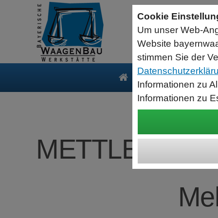
Sartorius Feuchtebestimmer MA35
Cookie Einstellu
jetzt zum Aktionspreis
Um unser Web-Ange
Der MA35 ist das Einsteigermodell zur schnellen und
zuverlässigen Bestimmung der Materialfeuchte flüssiger, pastöser
Website bayernwaa
und fester Substanzen mit dem Verfahren der Thermogravimetrie.
Wägebereich: 35 g, Ablesbarkeit: 1 mg
stimmen Sie der Ve
Datenschutzerklär
Produkte
Serv
Informationen zu A
Informationen zu E
METTLER-TOLE
Meh