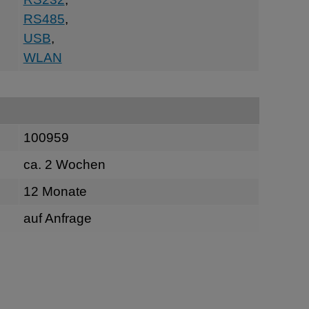
RS485
,
USB
,
WLAN
100959
ca. 2 Wochen
12 Monate
auf Anfrage
n