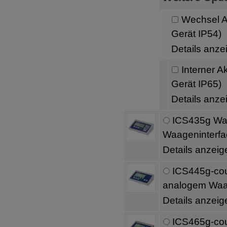
Wechsel A
Gerät IP54)
Details anze
Interner A
Gerät IP65)
Details anze
ICS435g Waa
Waageninterfa
Details anzeig
ICS445g-cou
analogem Waa
Details anzeig
ICS465g-cou