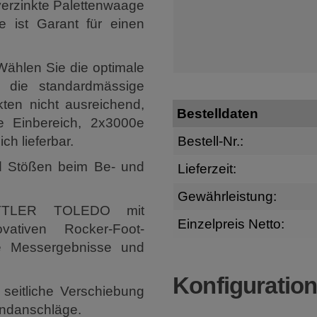
verzinkte Palettenwaage
e ist Garant für einen
Wählen Sie die optimale
t die standardmässige
ten nicht ausreichend,
Bestelldaten
e Einbereich, 2x3000e
h lieferbar.
Bestell-Nr.:
d Stößen beim Be- und
Lieferzeit:
Gewährleistung:
ETTLER TOLEDO mit
Einzelpreis Netto:
ativen Rocker-Foot-
ge Messergebnisse und
Konfiguratio
 seitliche Verschiebung
-Endanschläge.