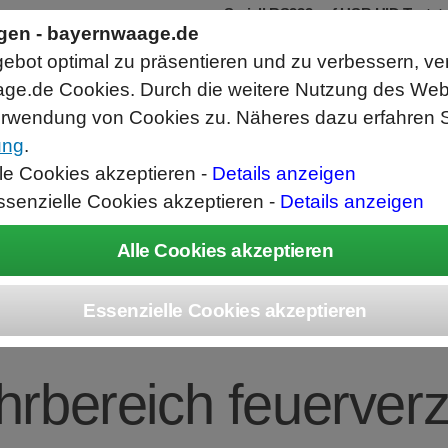
Seriell RS232 auf USB HID Tastat
Schnittstellenkonverter
ngen - bayernwaage.de
RS232 Daten in Computer Anwendunge
bot optimal zu präsentieren und zu verbessern, ve
Funktioniert wie eine USB Tastatur, A
Verwendet Standard USB Tastatur Sys
ge.de Cookies. Durch die weitere Nutzung des We
Datenbearbeitung vor Ausgabe möglich
rwendung von Cookies zu. Näheres dazu erfahren S
ung
.
ice
Unternehmen
Kontakt
Angebot
War
lle Cookies akzeptieren -
Details anzeigen
ssenzielle Cookies akzeptieren -
Details anzeigen
DO Palettenwaag
rbereich feuerverz