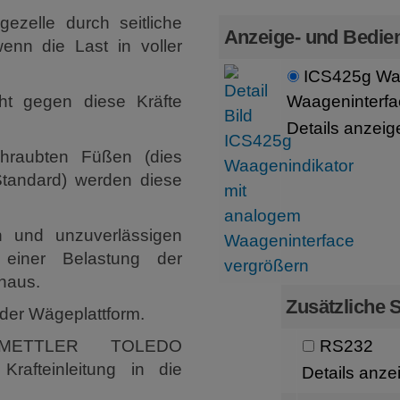
zelle durch seitliche
Anzeige- und Bedien
wenn die Last in voller
ICS425g Waa
ht gegen diese Kräfte
Waageninterfa
Details anzeig
hraubten Füßen (dies
tandard) werden diese
n und unzuverlässigen
einer Belastung der
naus.
Zusätzliche S
 der Wägeplattform.
n METTLER TOLEDO
RS232
Krafteinleitung in die
Details anze