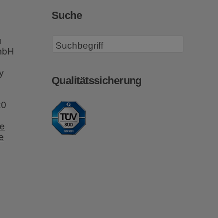
Suche
u
GmbH
y
Qualitätssicherung
20
e
e