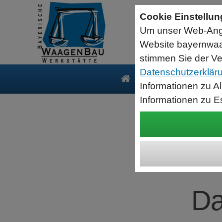
Sartorius Feuchtebestimmer MA35
Cookie Einstellu
jetzt zum Aktionspreis
Um unser Web-Ange
Der MA35 ist das Einsteigermodell zur schnellen und
zuverlässigen Bestimmung der Materialfeuchte flüssiger, pastöser
Website bayernwaa
und fester Substanzen mit dem Verfahren der Thermogravimetrie.
Wägebereich: 35 g, Ablesbarkeit: 1 mg
stimmen Sie der Ve
Datenschutzerklär
Produkte
Serv
Informationen zu A
Informationen zu E
BWW
Da