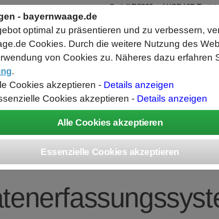
Seriell RS232 auf USB HID Tastat
Schnittstellenkonverter
ngen - bayernwaage.de
RS232 Daten in Computer Anwendunge
bot optimal zu präsentieren und zu verbessern, ve
Funktioniert wie eine USB Tastatur, A
Verwendet Standard USB Tastatur Sys
ge.de Cookies. Durch die weitere Nutzung des We
Datenbearbeitung vor Ausgabe möglich
rwendung von Cookies zu. Näheres dazu erfahren S
ung
.
ice
Unternehmen
Kontakt
Angebot
War
lle Cookies akzeptieren -
Details anzeigen
ssenzielle Cookies akzeptieren -
Details anzeigen
 Collect Server S
tenerfassungssys