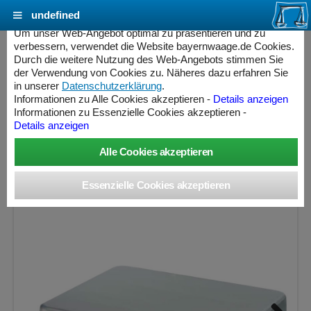
undefined
Cookie Einstellungen - bayernwaage.de
Um unser Web-Angebot optimal zu präsentieren und zu
verbessern, verwendet die Website bayernwaage.de Cookies.
Durch die weitere Nutzung des Web-Angebots stimmen Sie
METTLER-TOLEDO PBD655-A12 Digitale
der Verwendung von Cookies zu. Näheres dazu erfahren Sie
Tischwägeplattform Hochleistung
in unserer
Datenschutzerklärung
.
Informationen zu Alle Cookies akzeptieren -
Details anzeigen
Informationen zu Essenzielle Cookies akzeptieren -
Wägebereich: 12 kg, Ablesbarkeit: 0,2 g, Eichschritt: 2 g,
Details anzeigen
eichfähig
ess Controller