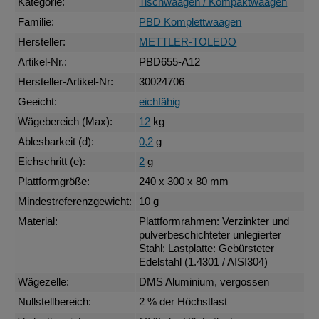
Kategorie:
Tischwaagen / Kompaktwaagen
Familie:
PBD Komplettwaagen
Hersteller:
METTLER-TOLEDO
Artikel-Nr.:
PBD655-A12
Hersteller-Artikel-Nr:
30024706
Geeicht:
eichfähig
Wägebereich (Max):
12
kg
Ablesbarkeit (d):
0,2
g
Eichschritt (e):
2
g
Plattformgröße:
240 x 300 x 80 mm
Mindestreferenzgewicht:
10 g
Material:
Plattformrahmen: Verzinkter und
pulverbeschichteter unlegierter
Stahl; Lastplatte: Gebürsteter
Edelstahl (1.4301 / AISI304)
Wägezelle:
DMS Aluminium, vergossen
Nullstellbereich:
2 % der Höchstlast