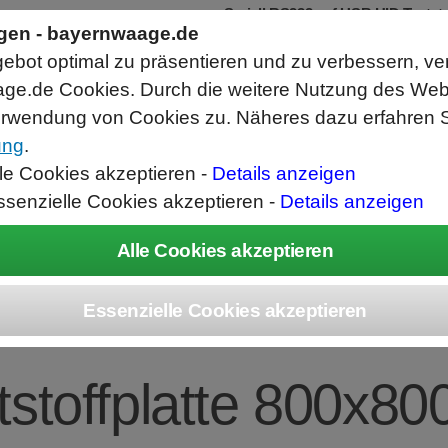
Seriell RS232 auf USB HID Tastat
Schnittstellenkonverter
ngen - bayernwaage.de
RS232 Daten in Computer Anwendunge
bot optimal zu präsentieren und zu verbessern, ve
Funktioniert wie eine USB Tastatur, A
Verwendet Standard USB Tastatur Sys
ge.de Cookies. Durch die weitere Nutzung des We
Datenbearbeitung vor Ausgabe möglich
rwendung von Cookies zu. Näheres dazu erfahren S
ung
.
ice
Unternehmen
Kontakt
Angebot
War
lle Cookies akzeptieren -
Details anzeigen
ssenzielle Cookies akzeptieren -
Details anzeigen
sch fahrbar in Ed
stoffplatte 800x8