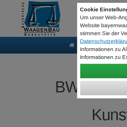
Sartorius Feuchtebestimmer MA35
Cookie Einstellu
jetzt zum Aktionspreis
Um unser Web-Ange
Der MA35 ist das Einsteigermodell zur schnellen und
zuverlässigen Bestimmung der Materialfeuchte flüssiger, pastöser
Website bayernwaa
und fester Substanzen mit dem Verfahren der Thermogravimetrie.
Wägebereich: 35 g, Ablesbarkeit: 1 mg
stimmen Sie der Ve
Datenschutzerklär
Produkte
Serv
Informationen zu A
Informationen zu E
BWW Wägeti
Kunst