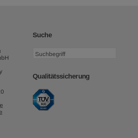
Suche
u
GmbH
y
Qualitätssicherung
20
e
e