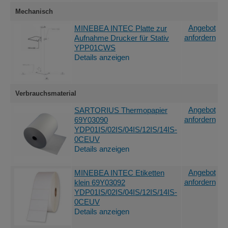
Mechanisch
Angebot
MINEBEA INTEC Platte zur
anfordern
Aufnahme Drucker für Stativ
YPP01CWS
Details anzeigen
Verbrauchsmaterial
Angebot
SARTORIUS Thermopapier
anfordern
69Y03090
YDP01IS/02IS/04IS/12IS/14IS-
0CEUV
Details anzeigen
Angebot
MINEBEA INTEC Etiketten
anfordern
klein 69Y03092
YDP01IS/02IS/04IS/12IS/14IS-
0CEUV
Details anzeigen