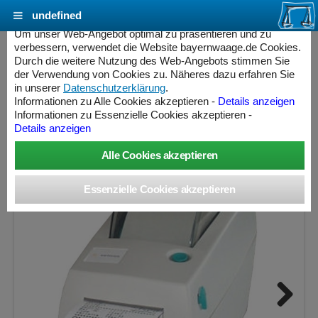
undefined
Cookie Einstellungen - bayernwaage.de
Um unser Web-Angebot optimal zu präsentieren und zu
verbessern, verwendet die Website bayernwaage.de Cookies.
Durch die weitere Nutzung des Web-Angebots stimmen Sie
SARTORIUS Drucker YDP04IS-0CEUV
der Verwendung von Cookies zu. Näheres dazu erfahren Sie
Streifen-/Etikettendrucker mit Barcode
in unserer
Datenschutzerklärung
.
Informationen zu Alle Cookies akzeptieren -
Details anzeigen
» Produkt nicht mehr lieferbar «
Informationen zu Essenzielle Cookies akzeptieren -
Details anzeigen
ess Controller
Next