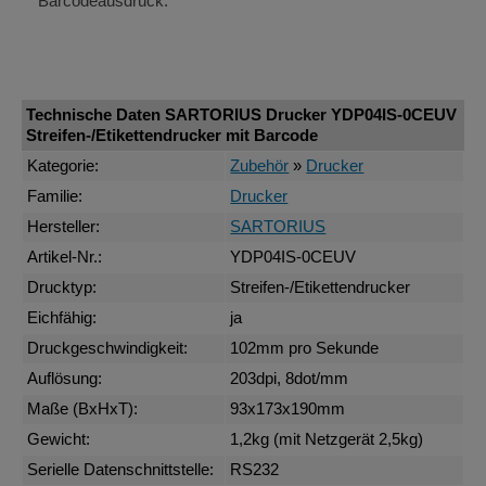
Barcodeausdruck.
Technische Daten SARTORIUS Drucker YDP04IS-0CEUV
Streifen-/Etikettendrucker mit Barcode
Kategorie:
Zubehör
»
Drucker
Familie:
Drucker
Hersteller:
SARTORIUS
Artikel-Nr.:
YDP04IS-0CEUV
Drucktyp:
Streifen-/Etikettendrucker
Eichfähig:
ja
Druckgeschwindigkeit:
102mm pro Sekunde
Auflösung:
203dpi, 8dot/mm
Maße (BxHxT):
93x173x190mm
Gewicht:
1,2kg (mit Netzgerät 2,5kg)
Serielle Datenschnittstelle:
RS232