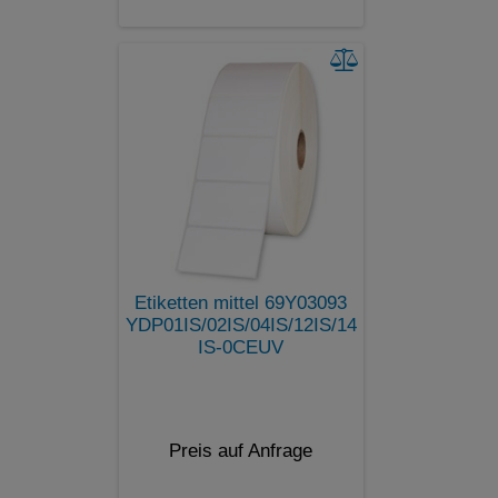
Etiketten mittel 69Y03093
YDP01IS/02IS/04IS/12IS/14
IS-0CEUV
Preis auf Anfrage