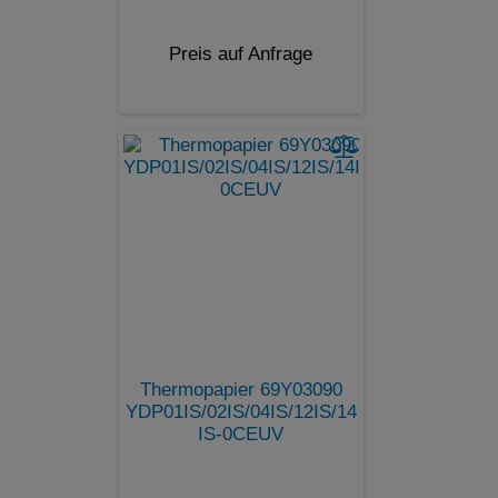
Preis auf Anfrage
Thermopapier 69Y03090
YDP01IS/02IS/04IS/12IS/14
IS-0CEUV