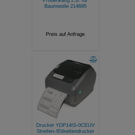
Probenkäfig z.B. für
Baumwolle 214695
Preis auf Anfrage
Drucker YDP14IS-0CEUV
Streifen-/Etikettendrucker