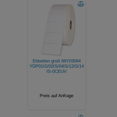
Etiketten groß 69Y03094
YDP01IS/02IS/04IS/12IS/14
IS-0CEUV
Preis auf Anfrage