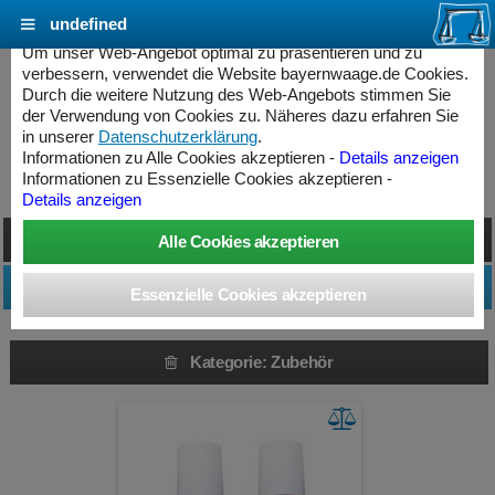
undefined
Cookie Einstellungen - bayernwaage.de
Um unser Web-Angebot optimal zu präsentieren und zu
verbessern, verwendet die Website bayernwaage.de Cookies.
Durch die weitere Nutzung des Web-Angebots stimmen Sie
Produkte » Zubehör
der Verwendung von Cookies zu. Näheres dazu erfahren Sie
in unserer
Datenschutzerklärung
.
Informationen zu Alle Cookies akzeptieren -
Details anzeigen
Kategorie: Zubehör
Informationen zu Essenzielle Cookies akzeptieren -
Details anzeigen
Darstellung umschalten
Produktfilter anpassen
Kategorie: Zubehör
ess Controller