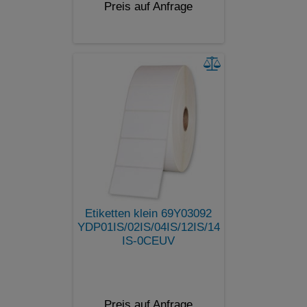
Preis auf Anfrage
Etiketten klein 69Y03092
YDP01IS/02IS/04IS/12IS/14
IS-0CEUV
Preis auf Anfrage