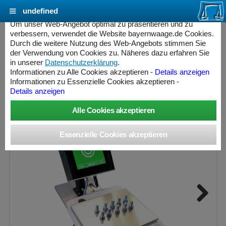
undefined
Cookie Einstellungen - bayernwaage.de
Um unser Web-Angebot optimal zu präsentieren und zu
verbessern, verwendet die Website bayernwaage.de Cookies.
Durch die weitere Nutzung des Web-Angebots stimmen Sie
BWW Externe Kontrollanzeige CSCALE - 7 Zoll
der Verwendung von Cookies zu. Näheres dazu erfahren Sie
Touch Display
in unserer
Datenschutzerklärung
.
Informationen zu Alle Cookies akzeptieren -
Details anzeigen
Informationen zu Essenzielle Cookies akzeptieren -
Details anzeigen
Next
ess Controller