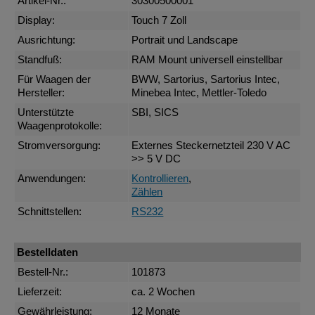
Artikel-Nr.:
30300500001
Display:
Touch 7 Zoll
Ausrichtung:
Portrait und Landscape
Standfuß:
RAM Mount universell einstellbar
Für Waagen der
BWW, Sartorius, Sartorius Intec,
Hersteller:
Minebea Intec, Mettler-Toledo
Unterstützte
SBI, SICS
Waagenprotokolle:
Stromversorgung:
Externes Steckernetzteil 230 V AC
>> 5 V DC
Anwendungen:
Kontrollieren
,
Zählen
Schnittstellen:
RS232
Bestelldaten
Bestell-Nr.:
101873
Lieferzeit:
ca. 2 Wochen
Gewährleistung:
12 Monate