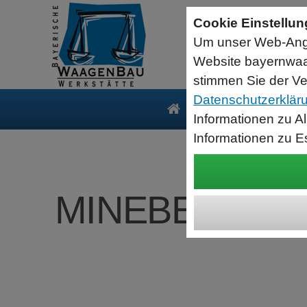
Sartorius Feuchtebestimmer MA35
Cookie Einstellu
jetzt zum Aktionspreis
Um unser Web-Ange
Der MA35 ist das Einsteigermodell zur schnellen und
zuverlässigen Bestimmung der Materialfeuchte flüssiger, pastöser
Website bayernwaa
und fester Substanzen mit dem Verfahren der Thermogravimetrie.
Wägebereich: 35 g, Ablesbarkeit: 1 mg
stimmen Sie der Ve
Datenschutzerklär
Produkte
Serv
Informationen zu A
Informationen zu E
MINEBEA INTEC