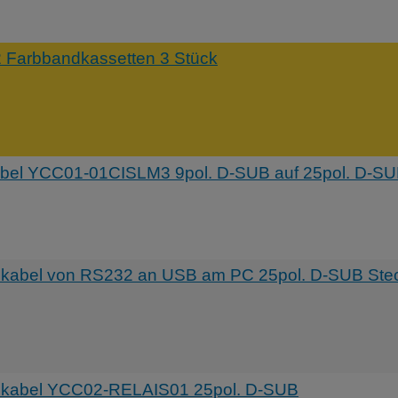
Farbbandkassetten 3 Stück
el YCC01-01CISLM3 9pol. D-SUB auf 25pol. D-S
abel von RS232 an USB am PC 25pol. D-SUB Stec
kabel YCC02-RELAIS01 25pol. D-SUB