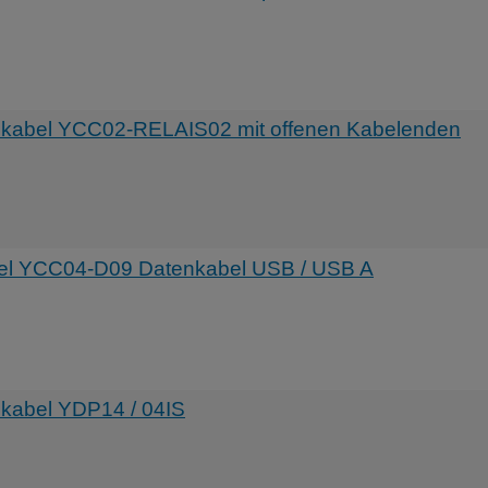
abel YCC02-RELAIS02 mit offenen Kabelenden
l YCC04-D09 Datenkabel USB / USB A
abel YDP14 / 04IS