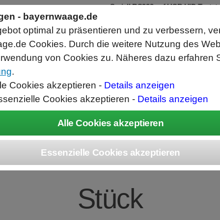
Seriell RS232 auf USB HID Tastat
Schnittstellenkonverter
ngen - bayernwaage.de
RS232 Daten in Computer Anwendunge
bot optimal zu präsentieren und zu verbessern, ve
Funktioniert wie eine USB Tastatur, A
Verwendet Standard USB Tastatur Sys
ge.de Cookies. Durch die weitere Nutzung des We
Datenbearbeitung vor Ausgabe möglich
rwendung von Cookies zu. Näheres dazu erfahren S
ung
.
ice
Unternehmen
Kontakt
Angebot
War
lle Cookies akzeptieren -
Details anzeigen
ssenzielle Cookies akzeptieren -
Details anzeigen
 69Y03952 Farbb
Stück