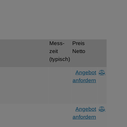
Mess-
Preis
zeit
Netto
(typisch)
Angebot
anfordern
Angebot
anfordern