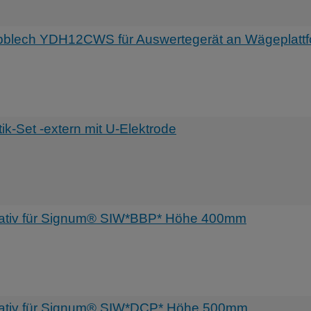
lech YDH12CWS für Auswertegerät an Wägeplattf
-Set -extern mit U-Elektrode
ativ für Signum® SIW*BBP* Höhe 400mm
ativ für Signum® SIW*DCP* Höhe 500mm