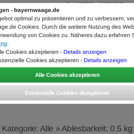
Seriell RS232 auf USB HID Tastat
Schnittstellenkonverter
ngen - bayernwaage.de
RS232 Daten in Computer Anwendunge
bot optimal zu präsentieren und zu verbessern, ve
Funktioniert wie eine USB Tastatur, A
Verwendet Standard USB Tastatur Sys
ge.de Cookies. Durch die weitere Nutzung des We
Datenbearbeitung vor Ausgabe möglich
rwendung von Cookies zu. Näheres dazu erfahren S
ung
.
ice
Unternehmen
Kontakt
Angebot
War
lle Cookies akzeptieren -
Details anzeigen
ssenzielle Cookies akzeptieren -
Details anzeigen
Produkte » Alle
Kategorie: Alle » Ablesbarkeit: 0.5 kg