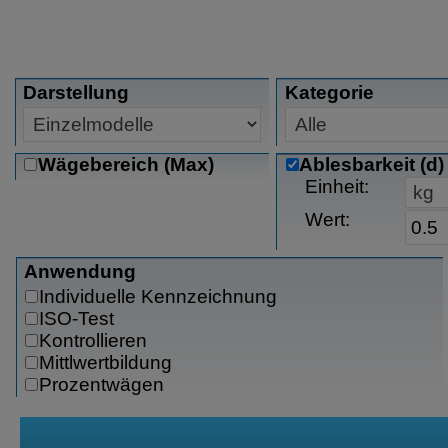
Darstellung
Kategorie
Wägebereich (Max)
Ablesbarkeit (d)
Einheit:
Wert:
Anwendung
Individuelle Kennzeichnung
ISO-Test
Kontrollieren
Mittlwertbildung
Prozentwägen
SQmin- Funktion für die Bestimmung der
Minimaleinwaage nach USP