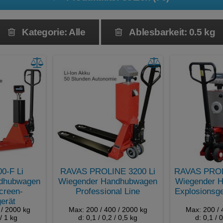
IP44 Schutz
IP65 Schutz
IP67 Schutz
Kategorie: Alle
Ablesbarkeit: 0.5 kg
IP69k Schutz
Kalibrierung extern
Mobile Waage
Portabel
0-F Li
RAVAS PROLINE 3200 Li
RAVAS PROL
dhubwagen
Wiegender Handhubwagen
Wiegender 
creen-
Professional Line
Explosionsg
erät
 / 2000 kg
Max: 200 / 400 / 2000 kg
Max: 200 / 
 / 1 kg
d: 0,1 / 0,2 / 0,5 kg
d: 0,1 / 