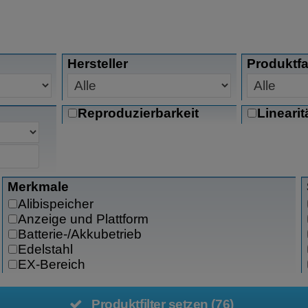
Hersteller
Produktfa
Reproduzierbarkeit
Linearit
Merkmale
Alibispeicher
Anzeige und Plattform
Batterie-/Akkubetrieb
Edelstahl
EX-Bereich
GLP/GMP-Bereich
Identifier
Produktfilter setzen (76)