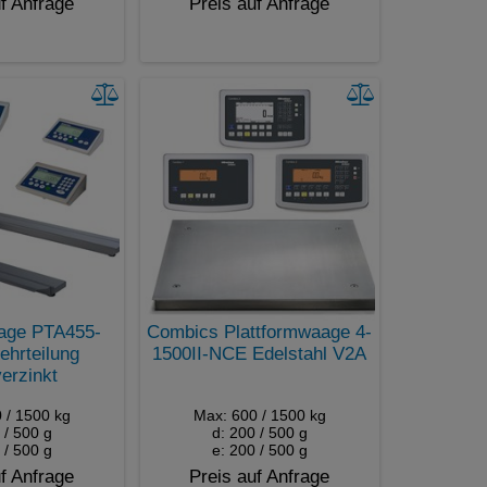
f Anfrage
Preis auf Anfrage
age PTA455-
Combics Plattformwaage 4-
hrteilung
1500II-NCE Edelstahl V2A
erzinkt
 / 1500 kg
Max: 600 / 1500 kg
 / 500 g
d: 200 / 500 g
 / 500 g
e: 200 / 500 g
f Anfrage
Preis auf Anfrage