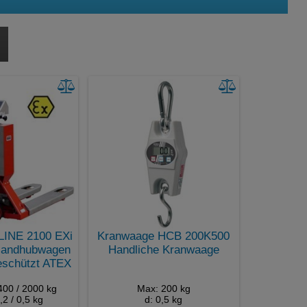
PS/2
RS232
RS232C 25-pin
RS422
RS485
USB
USB Host
WLAN
INE 2100 EXi
Kranwaage HCB 200K500
Handhubwagen
Handliche Kranwaage
eschützt ATEX
400 / 2000 kg
Max: 200 kg
0,2 / 0,5 kg
d: 0,5 kg