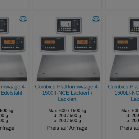
ormwaage 4-
Combics Plattformwaage 4-
Combics Plat
delstahl
1500II-NCE Lackiert /
1500LI-NCE
Lackiert
Lac
1500 kg
Max: 600 / 1500 kg
Max: 600
500 g
d: 200 / 500 g
d: 200
500 g
e: 200 / 500 g
e: 200
Anfrage
Preis auf Anfrage
Preis au