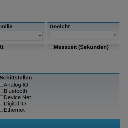
milie
Geeicht
ät
Messzeit (Sekunden)
Schittstellen
Analog IO
Bluetooth
Device Net
Digital IO
Ethernet
Modbus TCP/IP
Profibus-DP