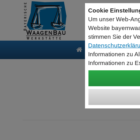
Sartorius Feuchtebestimmer MA35
Cookie Einstellu
jetzt zum Aktionspreis
Um unser Web-Ange
Der MA35 ist das Einsteigermodell zur schnellen und
zuverlässigen Bestimmung der Materialfeuchte flüssiger, pastöser
Website bayernwaa
und fester Substanzen mit dem Verfahren der Thermogravimetrie.
Wägebereich: 35 g, Ablesbarkeit: 1 mg
stimmen Sie der Ve
Datenschutzerklär
Produkte
Serv
Informationen zu A
Informationen zu E