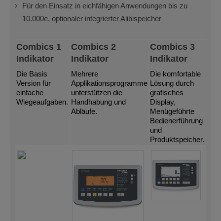
Für den Einsatz in eichfähigen Anwendungen bis zu
10.000e, optionaler integrierter Alibispeicher
Combics 1
Combics 2
Combics 3
Indikator
Indikator
Indikator
Die Basis
Mehrere
Die komfortable
Version für
Applikationsprogramme
Lösung durch
einfache
unterstützen die
grafisches
Wiegeaufgaben.
Handhabung und
Display,
Abläufe.
Menügeführte
Bedienerführung
und
Produktspeicher.