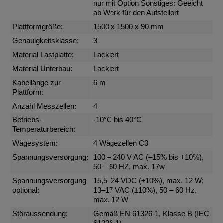
nur mit Option Sonstiges: Geeicht
ab Werk für den Aufstellort
Plattformgröße:
1500 x 1500 x 90 mm
Genauigkeitsklasse:
3
Material Lastplatte:
Lackiert
Material Unterbau:
Lackiert
Kabellänge zur
6 m
Plattform:
Anzahl Messzellen:
4
Betriebs-
-10°C bis 40°C
Temperaturbereich:
Wägesystem:
4 Wägezellen C3
Spannungsversorgung:
100 – 240 V AC (–15% bis +10%),
50 – 60 HZ, max. 17w
Spannungsversorgung
15,5–24 VDC (±10%), max. 12 W;
optional:
13–17 VAC (±10%), 50 – 60 Hz,
max. 12 W
Störaussendung:
Gemäß EN 61326-1, Klasse B (IEC