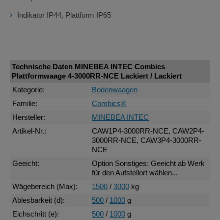
Indikator IP44, Plattform IP65
Technische Daten MINEBEA INTEC Combics
Plattformwaage 4-3000RR-NCE Lackiert / Lackiert
Kategorie:
Bodenwaagen
Familie:
Combics®
Hersteller:
MINEBEA INTEC
Artikel-Nr.:
CAW1P4-3000RR-NCE, CAW2P4-
3000RR-NCE, CAW3P4-3000RR-
NCE
Geeicht:
Option Sonstiges: Geeicht ab Werk
für den Aufstellort wählen...
Wägebereich (Max):
1500
/
3000
kg
Ablesbarkeit (d):
500
/
1000
g
Eichschritt (e):
500
/
1000
g