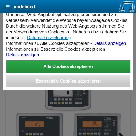
undefined
Cookie Einstellungen - bayernwaage.de
Um unser Web-Angebot optimal zu präsentieren und zu
verbessern, verwendet die Website bayernwaage.de Cookies.
Durch die weitere Nutzung des Web-Angebots stimmen Sie
MINEBEA INTEC Combics Plattformwaage 4-
der Verwendung von Cookies zu. Näheres dazu erfahren Sie
3000RR-NCE Lackiert / Lackiert
in unserer
Datenschutzerklärung
.
Informationen zu Alle Cookies akzeptieren -
Details anzeigen
Informationen zu Essenzielle Cookies akzeptieren -
Wägebereich: 1500 / 3000 kg, Ablesbarkeit: 500 / 1000 g,
Details anzeigen
Eichschritt: 500 / 1000 g, eichfähig
ess Controller