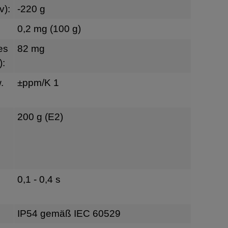
v):
-220 g
0,2 mg (100 g)
es
82 mg
):
.
±ppm/K 1
200 g (E2)
0,1 - 0,4 s
IP54 gemäß IEC 60529