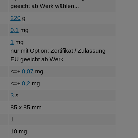
geeicht ab Werk wählen...
220
g
0,1
mg
1
mg
nur mit Option: Zertifikat / Zulassung
EU geeicht ab Werk
<=±
0,07
mg
<=±
0,2
mg
3
s
85 x 85 mm
1
10 mg