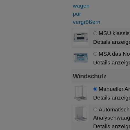
MSU klassis
Details anzeig
MSA das Non
Details anzeig
Windschutz
Manueller 
Details anzeig
Automatische
Analysenwaag
Details anzeig