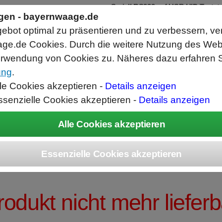
Seriell RS232 auf USB HID Tastat
Schnittstellenkonverter
ngen - bayernwaage.de
RS232 Daten in Computer Anwendunge
bot optimal zu präsentieren und zu verbessern, ve
Funktioniert wie eine USB Tastatur, A
Verwendet Standard USB Tastatur Sys
ge.de Cookies. Durch die weitere Nutzung des We
Datenbearbeitung vor Ausgabe möglich
rwendung von Cookies zu. Näheres dazu erfahren S
ung
.
ice
Unternehmen
Kontakt
Angebot
War
lle Cookies akzeptieren -
Details anzeigen
ssenzielle Cookies akzeptieren -
Details anzeigen
CUBIS® Analyse
rodukt nicht mehr lieferb