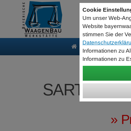
Sartorius Feuchtebestimmer MA35
Cookie Einstellu
jetzt zum Aktionspreis
Um unser Web-Ange
Der MA35 ist das Einsteigermodell zur schnellen und
zuverlässigen Bestimmung der Materialfeuchte flüssiger, pastöser
Website bayernwaa
und fester Substanzen mit dem Verfahren der Thermogravimetrie.
Wägebereich: 35 g, Ablesbarkeit: 1 mg
stimmen Sie der Ve
Datenschutzerklär
Produkte
Serv
Informationen zu A
Informationen zu E
SARTORIUS 
» P