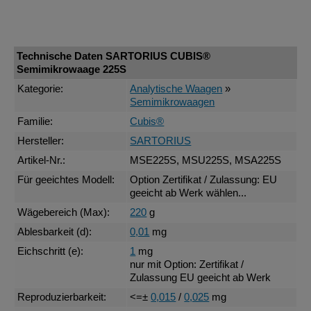
Technische Daten SARTORIUS CUBIS®
Semimikrowaage 225S
Kategorie:
Analytische Waagen
»
Semimikrowaagen
Familie:
Cubis®
Hersteller:
SARTORIUS
Artikel-Nr.:
MSE225S, MSU225S, MSA225S
Für geeichtes Modell:
Option Zertifikat / Zulassung: EU
geeicht ab Werk wählen...
Wägebereich (Max):
220
g
Ablesbarkeit (d):
0,01
mg
Eichschritt (e):
1
mg
nur mit Option: Zertifikat /
Zulassung EU geeicht ab Werk
Reproduzierbarkeit:
<=±
0,015
/
0,025
mg