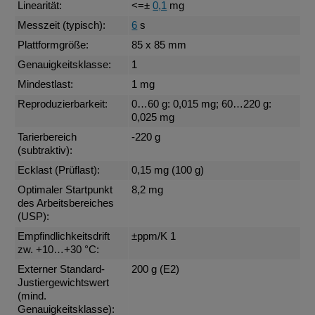
Linearität:
<=±
0,1
mg
Messzeit (typisch):
6
s
Plattformgröße:
85 x 85 mm
Genauigkeitsklasse:
1
Mindestlast:
1 mg
Reproduzierbarkeit:
0…60 g: 0,015 mg; 60…220 g:
0,025 mg
Tarierbereich
-220 g
(subtraktiv):
Ecklast (Prüflast):
0,15 mg (100 g)
Optimaler Startpunkt
8,2 mg
des Arbeitsbereiches
(USP):
Empfindlichkeitsdrift
±ppm/K 1
zw. +10…+30 °C:
Externer Standard-
200 g (E2)
Justiergewichtswert
(mind.
Genauigkeitsklasse):