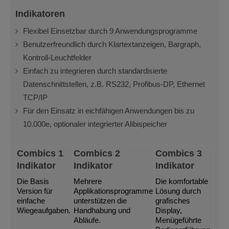
Indikatoren
Flexibel Einsetzbar durch 9 Anwendungsprogramme
Benutzerfreundlich durch Klartextanzeigen, Bargraph,
Kontroll-Leuchtfelder
Einfach zu integrieren durch standardisierte
Datenschnittstellen, z.B. RS232, Profibus-DP, Ethernet
TCP/IP
Für den Einsatz in eichfähigen Anwendungen bis zu
10.000e, optionaler integrierter Alibispeicher
Combics 1
Combics 2
Combics 3
Indikator
Indikator
Indikator
Die Basis
Mehrere
Die komfortable
Version für
Applikationsprogramme
Lösung durch
einfache
unterstützen die
grafisches
Wiegeaufgaben.
Handhabung und
Display,
Abläufe.
Menügeführte