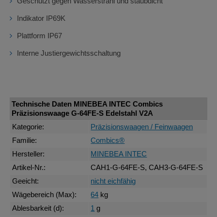
Geschützt gegen Wasserstrahl und staubdicht
Indikator IP69K
Plattform IP67
Interne Justiergewichtsschaltung
Technische Daten MINEBEA INTEC Combics
Präzisionswaage G-64FE-S Edelstahl V2A
Kategorie:
Präzisionswaagen / Feinwaagen
Familie:
Combics®
Hersteller:
MINEBEA INTEC
Artikel-Nr.:
CAH1-G-64FE-S, CAH3-G-64FE-S
Geeicht:
nicht eichfähig
Wägebereich (Max):
64
kg
Ablesbarkeit (d):
1
g