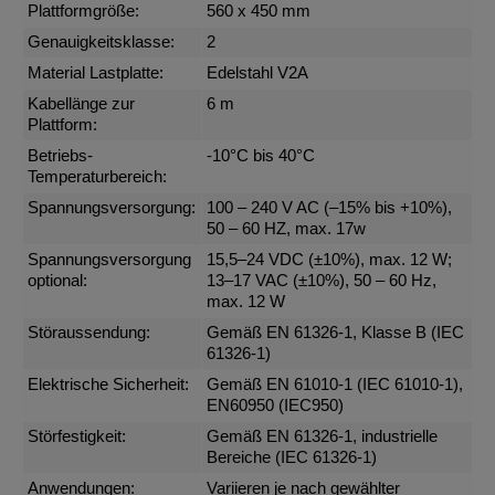
Plattformgröße:
560 x 450 mm
Genauigkeitsklasse:
2
Material Lastplatte:
Edelstahl V2A
Kabellänge zur
6 m
Plattform:
Betriebs-
-10°C bis 40°C
Temperaturbereich:
Spannungsversorgung:
100 – 240 V AC (–15% bis +10%),
50 – 60 HZ, max. 17w
Spannungsversorgung
15,5–24 VDC (±10%), max. 12 W;
optional:
13–17 VAC (±10%), 50 – 60 Hz,
max. 12 W
Störaussendung:
Gemäß EN 61326-1, Klasse B (IEC
61326-1)
Elektrische Sicherheit:
Gemäß EN 61010-1 (IEC 61010-1),
EN60950 (IEC950)
Störfestigkeit:
Gemäß EN 61326-1, industrielle
Bereiche (IEC 61326-1)
Anwendungen:
Variieren je nach gewählter