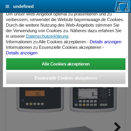
undefined
Cookie Einstellungen - bayernwaage.de
Um unser Web-Angebot optimal zu präsentieren und zu
verbessern, verwendet die Website bayernwaage.de Cookies.
Durch die weitere Nutzung des Web-Angebots stimmen Sie
MINEBEA INTEC Combics Präzisionswaage G-
der Verwendung von Cookies zu. Näheres dazu erfahren Sie
64FE-S Edelstahl V2A
in unserer
Datenschutzerklärung
.
Informationen zu Alle Cookies akzeptieren -
Details anzeigen
Informationen zu Essenzielle Cookies akzeptieren -
Wägebereich: 64 kg, Ablesbarkeit: 1 g, nicht eichfähig
Details anzeigen
ess Controller