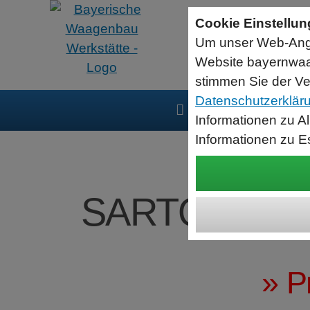
Sartorius Feuchtebestimmer MA35
Cookie Einstellu
jetzt zum Aktionspreis
Um unser Web-Ange
Der MA35 ist das Einsteigermodell zur schnellen und
zuverlässigen Bestimmung der Materialfeuchte flüssiger, pastöser
Website bayernwaa
und fester Substanzen mit dem Verfahren der Thermogravimetrie.
Wägebereich: 35 g, Ablesbarkeit: 1 mg
stimmen Sie der Ve
Datenschutzerklär
Produkte
Serv
Informationen zu A
Informationen zu E
SARTORIUS C
» P