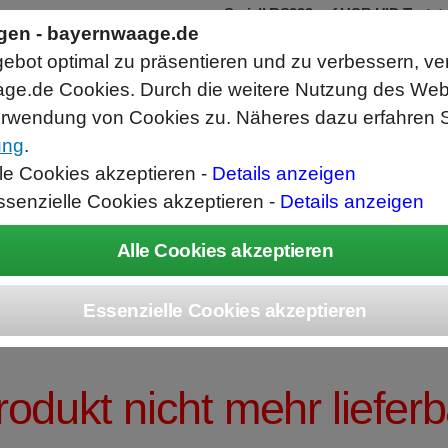
Seriell RS232 auf USB HID Tastat
Schnittstellenkonverter
ngen - bayernwaage.de
RS232 Daten in Computer Anwendunge
bot optimal zu präsentieren und zu verbessern, ve
Funktioniert wie eine USB Tastatur, A
Verwendet Standard USB Tastatur Sys
ge.de Cookies. Durch die weitere Nutzung des We
Datenbearbeitung vor Ausgabe möglich
rwendung von Cookies zu. Näheres dazu erfahren S
ung
.
ice
Unternehmen
Kontakt
Angebot
War
lle Cookies akzeptieren -
Details anzeigen
ssenzielle Cookies akzeptieren -
Details anzeigen
UBIS® Präzision
rodukt nicht mehr lieferb