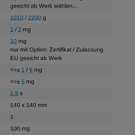
geeicht ab Werk wählen...
1010
/
2200
g
1
/
2
mg
10
mg
nur mit Option: Zertifikat / Zulassung
EU geeicht ab Werk
<=±
1
/
6
mg
<=±
5
mg
1.5
s
140 x 140 mm
1
100 mg