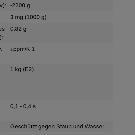
v):
-2200 g
3 mg (1000 g)
es
0,82 g
):
.
±ppm/K 1
1 kg (E2)
0,1 - 0,4 s
Geschützt gegen Staub und Wasser