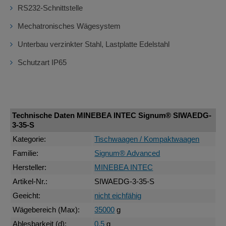
RS232-Schnittstelle
Mechatronisches Wägesystem
Unterbau verzinkter Stahl, Lastplatte Edelstahl
Schutzart IP65
Technische Daten MINEBEA INTEC Signum® SIWAEDG-
3-35-S
Kategorie:
Tischwaagen / Kompaktwaagen
Familie:
Signum® Advanced
Hersteller:
MINEBEA INTEC
Artikel-Nr.:
SIWAEDG-3-35-S
Geeicht:
nicht eichfähig
Wägebereich (Max):
35000
g
Ablesbarkeit (d):
0,5
g