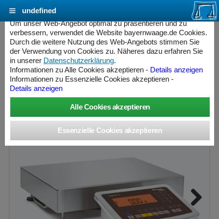
undefined
Cookie Einstellungen - bayernwaage.de
Um unser Web-Angebot optimal zu präsentieren und zu
verbessern, verwendet die Website bayernwaage.de Cookies.
Durch die weitere Nutzung des Web-Angebots stimmen Sie
MINEBEA INTEC Signum® SIWAEDG-3-35-S
der Verwendung von Cookies zu. Näheres dazu erfahren Sie
in unserer
Datenschutzerklärung
.
Informationen zu Alle Cookies akzeptieren -
Details anzeigen
Wägebereich: 35000 g, Ablesbarkeit: 0,5 g, nicht eichfähig
Informationen zu Essenzielle Cookies akzeptieren -
Details anzeigen
ess Controller
Next