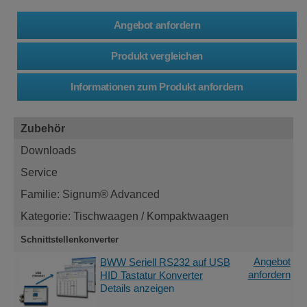
Zubehör
Downloads
Service
Familie: Signum® Advanced
Kategorie: Tischwaagen / Kompaktwaagen
Schnittstellenkonverter
Angebot
BWW Seriell RS232 auf USB
anfordern
HID Tastatur Konverter
Details anzeigen