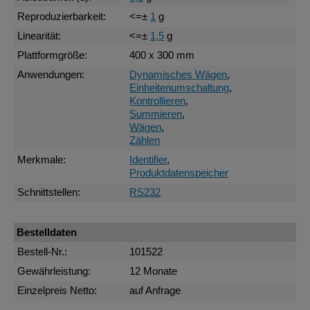
Reproduzierbarkeit:
<=±
1
g
Linearität:
<=±
1,5
g
Plattformgröße:
400 x 300 mm
Anwendungen:
Dynamisches Wägen
,
Einheitenumschaltung
,
Kontrollieren
,
Summieren
,
Wägen
,
Zählen
Merkmale:
Identifier
,
Produktdatenspeicher
Schnittstellen:
RS232
Bestelldaten
Bestell-Nr.:
101522
Gewährleistung:
12 Monate
Einzelpreis Netto:
auf Anfrage