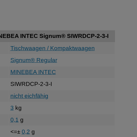
INEBEA INTEC Signum® SIWRDCP-2-3-I
Tischwaagen / Kompaktwaagen
Signum® Regular
MINEBEA INTEC
SIWRDCP-2-3-I
nicht eichfähig
3
kg
0,1
g
<=±
0,2
g