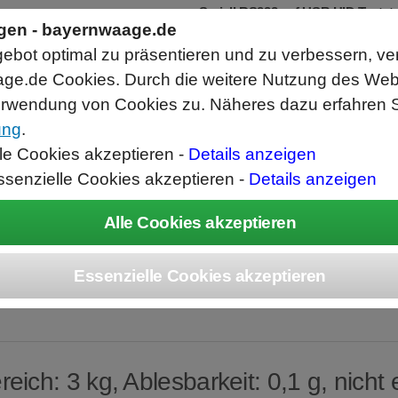
Seriell RS232 auf USB HID Tastat
Schnittstellenkonverter
ngen - bayernwaage.de
RS232 Daten in Computer Anwendunge
bot optimal zu präsentieren und zu verbessern, ve
Funktioniert wie eine USB Tastatur, A
Verwendet Standard USB Tastatur Sys
ge.de Cookies. Durch die weitere Nutzung des We
Datenbearbeitung vor Ausgabe möglich
rwendung von Cookies zu. Näheres dazu erfahren S
ung
.
ice
Unternehmen
Kontakt
Angebot
War
lle Cookies akzeptieren -
Details anzeigen
ssenzielle Cookies akzeptieren -
Details anzeigen
NTEC Signum® SIW
ich: 3 kg, Ablesbarkeit: 0,1 g, nicht 