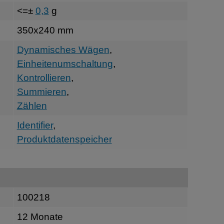
<=±
0,3
g
350x240 mm
Dynamisches Wägen
,
Einheitenumschaltung
,
Kontrollieren
,
Summieren
,
Zählen
Identifier
,
Produktdatenspeicher
100218
12 Monate