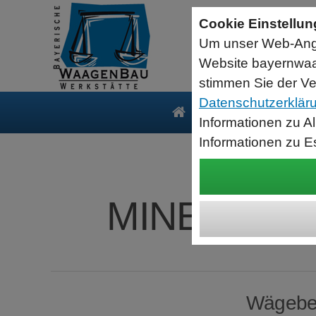
Sartorius Feuchtebestimmer MA35
Cookie Einstellu
jetzt zum Aktionspreis
Um unser Web-Ange
Der MA35 ist das Einsteigermodell zur schnellen und
zuverlässigen Bestimmung der Materialfeuchte flüssiger, pastöser
Website bayernwaa
und fester Substanzen mit dem Verfahren der Thermogravimetrie.
Wägebereich: 35 g, Ablesbarkeit: 1 mg
stimmen Sie der Ve
Datenschutzerklär
Produkte
Serv
Informationen zu A
Informationen zu E
MINEBEA I
Wägebere