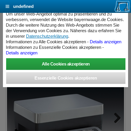
undefined
Cookie Einstellungen - bayernwaage.de
Um unser Web-Angebot optimal zu präsentieren und zu
verbessern, verwendet die Website bayernwaage.de Cookies.
Durch die weitere Nutzung des Web-Angebots stimmen Sie
MINEBEA INTEC Signum® SIWRDCP-2-6-R
der Verwendung von Cookies zu. Näheres dazu erfahren Sie
in unserer
Datenschutzerklärung
.
Informationen zu Alle Cookies akzeptieren -
Details anzeigen
Wägebereich: 6 kg, Ablesbarkeit: 1 g, nicht eichfähig
Informationen zu Essenzielle Cookies akzeptieren -
Details anzeigen
ess Controller
Next