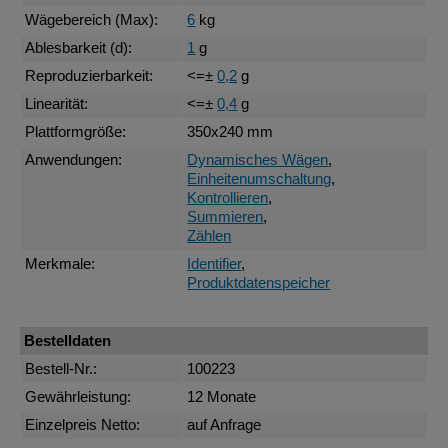
Wägebereich (Max):
6
kg
Ablesbarkeit (d):
1
g
Reproduzierbarkeit:
<=±
0,2
g
Linearität:
<=±
0,4
g
Plattformgröße:
350x240 mm
Anwendungen:
Dynamisches Wägen
,
Einheitenumschaltung
,
Kontrollieren
,
Summieren
,
Zählen
Merkmale:
Identifier
,
Produktdatenspeicher
Bestelldaten
Bestell-Nr.:
100223
Gewährleistung:
12 Monate
Einzelpreis Netto:
auf Anfrage