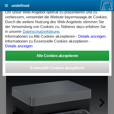
undefined
Cookie Einstellungen - bayernwaage.de
Um unser Web-Angebot optimal zu präsentieren und zu
verbessern, verwendet die Website bayernwaage.de Cookies.
Durch die weitere Nutzung des Web-Angebots stimmen Sie
MINEBEA INTEC Signum® SIWRDCP-3-15-R
der Verwendung von Cookies zu. Näheres dazu erfahren Sie
in unserer
Datenschutzerklärung
.
Informationen zu Alle Cookies akzeptieren -
Details anzeigen
Wägebereich: 15 kg, Ablesbarkeit: 2 g, nicht eichfähig
Informationen zu Essenzielle Cookies akzeptieren -
Details anzeigen
ess Controller
Next