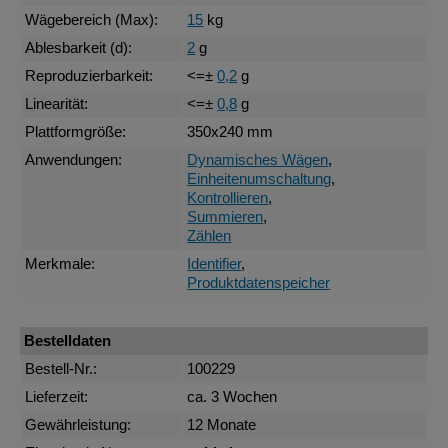
Wägebereich (Max):
15
kg
Ablesbarkeit (d):
2
g
Reproduzierbarkeit:
<=±
0,2
g
Linearität:
<=±
0,8
g
Plattformgröße:
350x240 mm
Anwendungen:
Dynamisches Wägen
,
Einheitenumschaltung
,
Kontrollieren
,
Summieren
,
Zählen
Merkmale:
Identifier
,
Produktdatenspeicher
Bestelldaten
Bestell-Nr.:
100229
Lieferzeit:
ca. 3 Wochen
Gewährleistung:
12 Monate