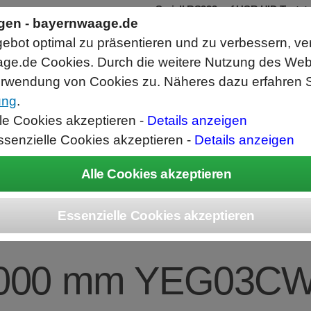
AutoCheck 1002 - Ban
ngen - bayernwaage.de
Zur Kontrolle von Einzelte
Hochgenaue Waage mit 0,
bot optimal zu präsentieren und zu verbessern, ve
Schnelle Toleranzkontroll
 Position.
Abwurfrichtung Gut links/
ge.de Cookies. Durch die weitere Nutzung des We
rwendung von Cookies zu. Näheres dazu erfahren S
ung
.
ice
Unternehmen
Kontakt
Angebot
War
lle Cookies akzeptieren -
Details anzeigen
ssenzielle Cookies akzeptieren -
Details anzeigen
 Grubenrahmen Ed
000 mm YEG03C