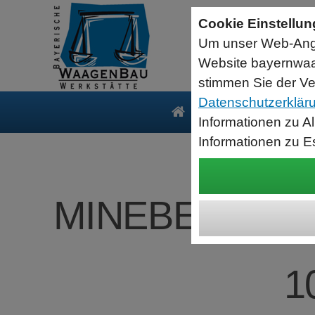
Seriell RS232 auf USB HID Tastatur
Schnittstellenkonverter
Cookie Einstellu
RS232 Daten in Computer Anwendungen schreiben.
Um unser Web-Ange
Funktioniert wie eine USB Tastatur, Ausgabe an Cursor
Verwendet Standard USB Tastatur Systemtreiber
Website bayernwaa
Datenbearbeitung vor Ausgabe möglich.
stimmen Sie der Ve
Datenschutzerklär
Produkte
Serv
Informationen zu A
Informationen zu E
MINEBEA INTEC
1