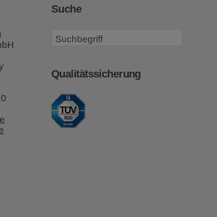
Suche
u
GmbH
y
Qualitätssicherung
20
e
e