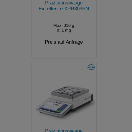
Präzisionswaage
Excellence XPR303SN
Max: 310 g
d: 1 mg
Preis auf Anfrage
Präzisionswaage