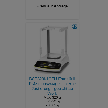
Preis auf Anfrage
BCE323i-1CEU Entris® II
Präzisionswaage - interne
Justierung - geeicht ab
Werk
Max: 320 g
d: 0,001 g
e: 0,01 g