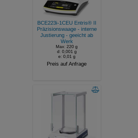
BCE223i-1CEU Entris® II
Präzisionswaage - interne
Justierung - geeicht ab
Werk
Max: 220 g
d: 0,001 g
e: 0,01 g
Preis auf Anfrage