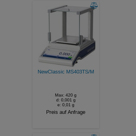
NewClassic MS403TS/M
Max: 420 g
d: 0,001 g
e: 0,01 g
Preis auf Anfrage