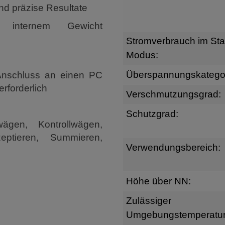
nd präzise Resultate
 internem Gewicht
Stromverbrauch im St
Modus:
Überspannungskategor
 Anschluss an einen PC
rforderlich
Verschmutzungsgrad:
Schutzgrad:
ägen, Kontrollwägen,
eptieren, Summieren,
Verwendungsbereich:
Höhe über NN:
Zulässiger
Umgebungstemperatur