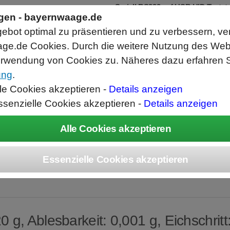
Seriell RS232 auf USB HID Tastat
Schnittstellenkonverter
ngen - bayernwaage.de
RS232 Daten in Computer Anwendunge
bot optimal zu präsentieren und zu verbessern, ve
Funktioniert wie eine USB Tastatur, A
Verwendet Standard USB Tastatur Sys
ge.de Cookies. Durch die weitere Nutzung des We
Datenbearbeitung vor Ausgabe möglich
rwendung von Cookies zu. Näheres dazu erfahren S
ung
.
ice
Unternehmen
Kontakt
Angebot
War
lle Cookies akzeptieren -
Details anzeigen
ssenzielle Cookies akzeptieren -
Details anzeigen
OLEDO NewClass
g, Ablesbarkeit: 0,001 g, Eichschritt