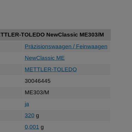
ETTLER-TOLEDO NewClassic ME303/M
Präzisionswaagen / Feinwaagen
NewClassic ME
METTLER-TOLEDO
30046445
ME303/M
ja
320
g
0,001
g