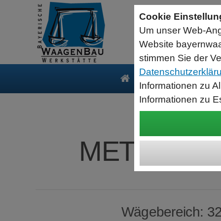
Sartorius Feuchtebestimmer MA35
Cookie Einstellu
jetzt zum Aktionspreis
Um unser Web-Ange
Der MA35 ist das Einsteigermodell zur schnellen und
zuverlässigen Bestimmung der Materialfeuchte flüssiger, pastöser
Website bayernwaa
und fester Substanzen mit dem Verfahren der Thermogravimetrie.
Wägebereich: 35 g, Ablesbarkeit: 1 mg
stimmen Sie der Ve
Datenschutzerklär
Produkte
Serv
Informationen zu A
Informationen zu E
METTLER-T
Wägebereich: 320 