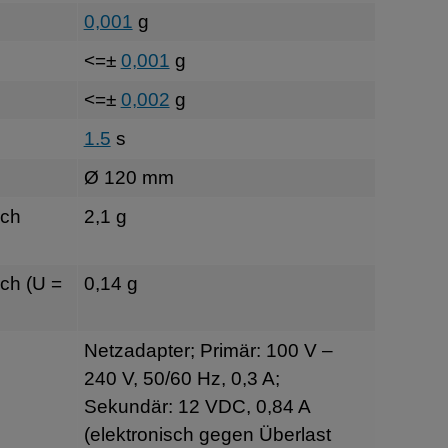
0,001
g
<=±
0,001
g
<=±
0,002
g
1.5
s
Ø 120 mm
sch
2,1 g
ch (U =
0,14 g
Netzadapter; Primär: 100 V –
240 V, 50/60 Hz, 0,3 A;
Sekundär: 12 VDC, 0,84 A
(elektronisch gegen Überlast