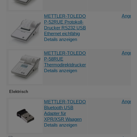
Angebot
METTLER-TOLEDO
P-52RUE Protokoll-
Drucker RS232 USB
Ethernet eichfähig
Details anzeigen
Angebot
METTLER-TOLEDO
P-58RUE
Thermodirektdrucker
Details anzeigen
Elektrisch
Angebot
METTLER-TOLEDO
Bluetooth USB
Adapter für
XPR/XSR Waagen
Details anzeigen