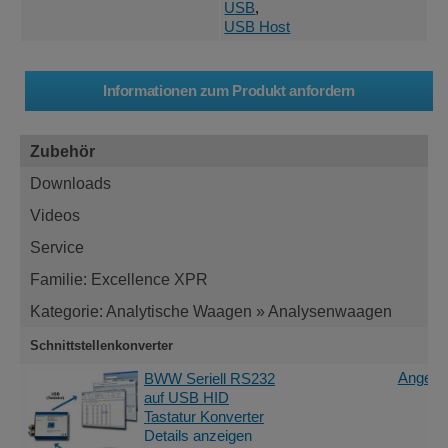
USB
,
USB Host
Zubehör
Downloads
Videos
Service
Familie: Excellence XPR
Kategorie: Analytische Waagen » Analysenwaagen
Schnittstellenkonverter
Angebot
BWW Seriell RS232
auf USB HID
Tastatur Konverter
Details anzeigen