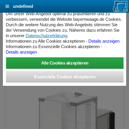
undefined
Cookie Einstellungen - bayernwaage.de
Um unser Web-Angebot optimal zu präsentieren und zu
verbessern, verwendet die Website bayernwaage.de Cookies.
Durch die weitere Nutzung des Web-Angebots stimmen Sie
METTLER-TOLEDO Analysenwaage
der Verwendung von Cookies zu. Näheres dazu erfahren Sie
Excellence XPR205D5/M Geeichte Ausführung
in unserer
Datenschutzerklärung
.
Informationen zu Alle Cookies akzeptieren -
Details anzeigen
» Produkt nicht mehr lieferbar «
Informationen zu Essenzielle Cookies akzeptieren -
Details anzeigen
Wägebereich: 220 g, Ablesbarkeit: 0,5 mg, Eichschritt: 1
mg, geeicht
ess Controller