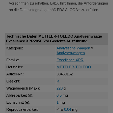
Vorschriften zu erhalten. LabX hilft Ihnen, die Anforderungen
an die Datenintegrität gemäß FDA ALCOA+ zu erfüllen.
Technische Daten METTLER-TOLEDO Analysenwaage
Excellence XPR205D5/M Geeichte Ausführung
Kategorie:
Analytische Waagen
»
Analysenwaagen
Familie:
Excellence XPR
Hersteller:
METTLER-TOLEDO
Artikel-Nr.:
30469152
Geeicht:
ja
Wägebereich (Max):
220
g
Ablesbarkeit (d):
0,5
mg
Eichschritt (e):
1
mg
Reproduzierbarkeit:
<=±
0,04
mg