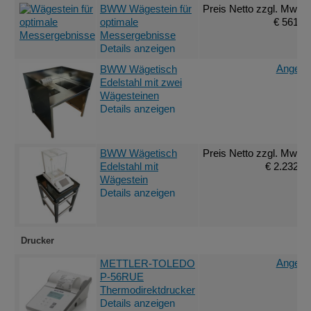
BWW Wägestein für
Preis Netto
zzgl. MwSt.
optimale
€ 561,0
Messergebnisse
Details anzeigen
Angebot
BWW Wägetisch
Edelstahl mit zwei
Wägesteinen
Details anzeigen
BWW Wägetisch
Preis Netto
zzgl. MwSt.
Edelstahl mit
€ 2.232,0
Wägestein
Details anzeigen
Drucker
Angebot
METTLER-TOLEDO
P-56RUE
Thermodirektdrucker
Details anzeigen