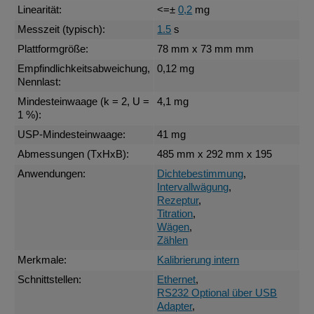
Linearität:
<=±
0,2
mg
Messzeit (typisch):
1.5
s
Plattformgröße:
78 mm x 73 mm mm
Empfindlichkeitsabweichung,
0,12 mg
Nennlast:
Mindesteinwaage (k = 2, U =
4,1 mg
1 %):
USP-Mindesteinwaage:
41 mg
Abmessungen (TxHxB):
485 mm x 292 mm x 195
Anwendungen:
Dichtebestimmung
,
Intervallwägung
,
Rezeptur
,
Titration
,
Wägen
,
Zählen
Merkmale:
Kalibrierung intern
Schnittstellen:
Ethernet
,
RS232 Optional über USB
Adapter
,