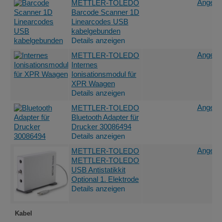
Angebot
METTLER-TOLEDO
Barcode Scanner 1D
Linearcodes USB
kabelgebunden
Details anzeigen
Angebot
METTLER-TOLEDO
Internes
Ionisationsmodul für
XPR Waagen
Details anzeigen
Angebot
METTLER-TOLEDO
Bluetooth Adapter für
Drucker 30086494
Details anzeigen
Angebot
METTLER-TOLEDO
METTLER-TOLEDO
USB Antistatikkit
Optional 1. Elektrode
Details anzeigen
Kabel