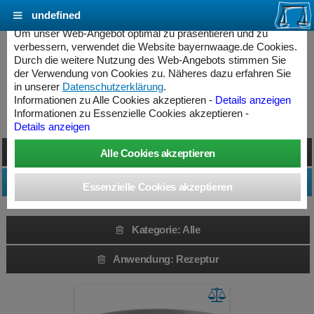
undefined
Cookie Einstellungen - bayernwaage.de
Um unser Web-Angebot optimal zu präsentieren und zu
verbessern, verwendet die Website bayernwaage.de Cookies.
Durch die weitere Nutzung des Web-Angebots stimmen Sie
Produkte » Alle
der Verwendung von Cookies zu. Näheres dazu erfahren Sie
in unserer
Datenschutzerklärung
.
Informationen zu Alle Cookies akzeptieren -
Details anzeigen
Kategorie: Alle » Rezeptur
Informationen zu Essenzielle Cookies akzeptieren -
Details anzeigen
Darstellung umschalten
Produktfilter anpassen
Kategorie: Alle
Anwendung: Rezeptur
ess Controller