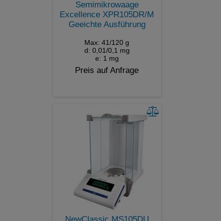
Semimikrowaage
Excellence XPR105DR/M
Geeichte Ausführung
Max: 41/120 g
d: 0,01/0,1 mg
e: 1 mg
Preis auf Anfrage
NewClassic MS105DU