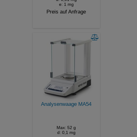
e: 1 mg
Preis auf Anfrage
Analysenwaage MA54
Max: 52 g
d: 0,1 mg