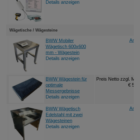
Details anzeigen
Wägetische / Wägesteine
Ange
BWW Mobiler
Wägetisch 600x600
mm - Wägestein
Details anzeigen
BWW Wägestein für
Preis Netto
zzgl. MwS
optimale
€ 561
Messergebnisse
Details anzeigen
Ange
BWW Wägetisch
Edelstahl mit zwei
Wägesteinen
Details anzeigen