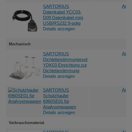
Ange
SARTORIUS
Datenkabel YCC03-
D09 Datenkabel mini
USB/RS232 9-polig
Details anzeigen
Mechanisch
Ange
SARTORIUS
Dichtebestimmungsset
YDK03 Einrichtung zur
Dichtebestimmung
Details anzeigen
Ange
SARTORIUS
Schutzhaube
6960SE01 für
Analysenwaagen
Details anzeigen
Verbrauchsmaterial