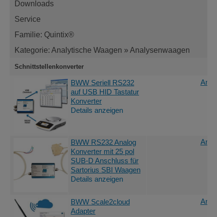
Downloads
Service
Familie: Quintix®
Kategorie: Analytische Waagen » Analysenwaagen
Schnittstellenkonverter
Ange
BWW Seriell RS232
auf USB HID Tastatur
Konverter
Details anzeigen
Ange
BWW RS232 Analog
Konverter mit 25 pol
SUB-D Anschluss für
Sartorius SBI Waagen
Details anzeigen
Ange
BWW Scale2cloud
Adapter