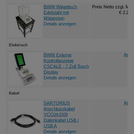
BWW Wägetisch
Preis Netto
zzgl. MwS
Edelstahl mit
€ 2.232
Wägestein
Details anzeigen
Elektrisch
Ange
BWW Externe
Kontrollanzeige
CSCALE - 7 Zoll Touch
Display
Details anzeigen
Kabel
Ange
SARTORIUS
Anschlusskabel
YCC04-D09
Datenkabel USB /
USB A
Details anzeigen