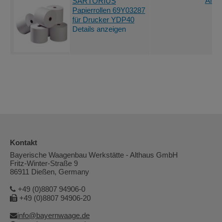
Ange
SARTORIUS
Papierrollen 69Y03287
für Drucker YDP40
Details anzeigen
Kontakt
Bayerische Waagenbau Werkstätte - Althaus GmbH
Fritz-Winter-Straße 9
86911 Dießen, Germany
+49 (0)8807 94906-0
+49 (0)8807 94906-20
info@bayernwaage.de