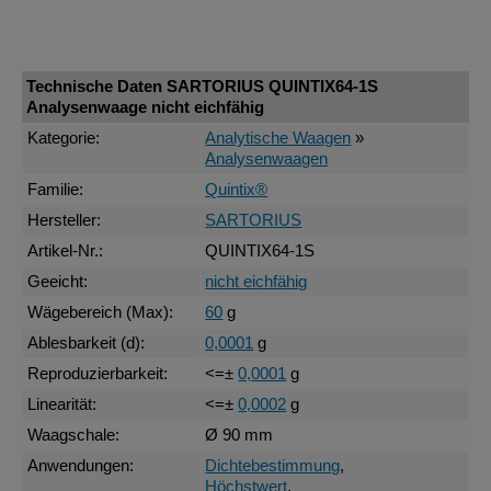
Technische Daten SARTORIUS QUINTIX64-1S
Analysenwaage nicht eichfähig
Kategorie:
Analytische Waagen
»
Analysenwaagen
Familie:
Quintix®
Hersteller:
SARTORIUS
Artikel-Nr.:
QUINTIX64-1S
Geeicht:
nicht eichfähig
Wägebereich (Max):
60
g
Ablesbarkeit (d):
0,0001
g
Reproduzierbarkeit:
<=±
0,0001
g
Linearität:
<=±
0,0002
g
Waagschale:
Ø 90 mm
Anwendungen:
Dichtebestimmung
,
Höchstwert
,