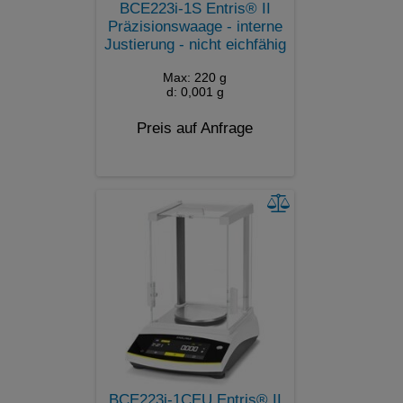
BCE223i-1S Entris® II
Präzisionswaage - interne
Justierung - nicht eichfähig
Max: 220 g
d: 0,001 g
Preis auf Anfrage
BCE223i-1CEU Entris® II