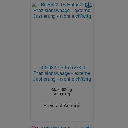
BCE622-1S Entris® II
Präzisionswaage - externe
Justierung - nicht eichfähig
Max: 620 g
d: 0,01 g
Preis auf Anfrage