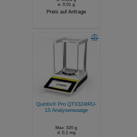
e: 0,01 g
Preis auf Anfrage
Quintix® Pro QTX324IRU-
1S Analysenwaage
Max: 320 g
d: 0,1 mg