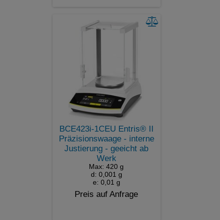
BCE423i-1CEU Entris® II
Präzisionswaage - interne
Justierung - geeicht ab
Werk
Max: 420 g
d: 0,001 g
e: 0,01 g
Preis auf Anfrage