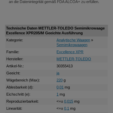
an die Datenintegrität gemäß FDA ALCOA+ zu erfüllen.
Technische Daten METTLER-TOLEDO Semimikrowaage
Excellence XPR205/M Geeichte Ausführung
Kategorie:
Analytische Waagen
»
Semimikrowaagen
Familie:
Excellence XPR
Hersteller:
METTLER-TOLEDO
Artikel-Nr.:
30355413
Geeicht:
ja
Wägebereich (Max):
220
g
Ablesbarkeit (d):
0,01
mg
Eichschritt (e):
1
mg
Reproduzierbarkeit:
<=±
0,015
mg
Linearität:
<=±
0,1
mg