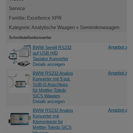
Service
Familie: Excellence XPR
Kategorie: Analytische Waagen » Semimikrowaagen
Schnittstellenkonverter
Angebot anf
BWW Seriell RS232
auf USB HID
Tastatur Konverter
Details anzeigen
Angebot anf
BWW RS232 Analog
Konverter mit 9 pol.
SUB-D Anschluss
für Mettler-Toledo
SICS Waagen
Details anzeigen
Angebot anf
BWW RS232 Analog
Konverter mit
Klemmleiste für
Mettler-Toledo SICS
Waagen