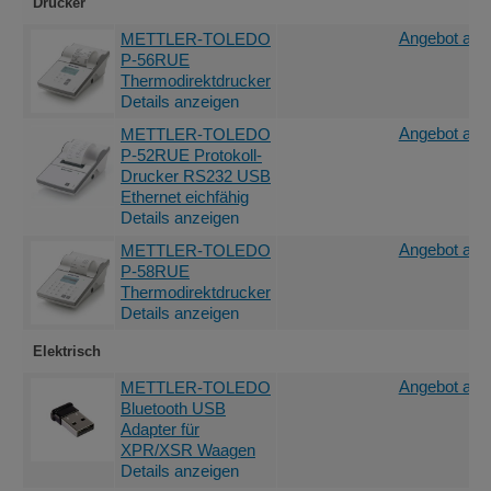
Drucker
Angebot anf
METTLER-TOLEDO
P-56RUE
Thermodirektdrucker
Details anzeigen
Angebot anf
METTLER-TOLEDO
P-52RUE Protokoll-
Drucker RS232 USB
Ethernet eichfähig
Details anzeigen
Angebot anf
METTLER-TOLEDO
P-58RUE
Thermodirektdrucker
Details anzeigen
Elektrisch
Angebot anf
METTLER-TOLEDO
Bluetooth USB
Adapter für
XPR/XSR Waagen
Details anzeigen