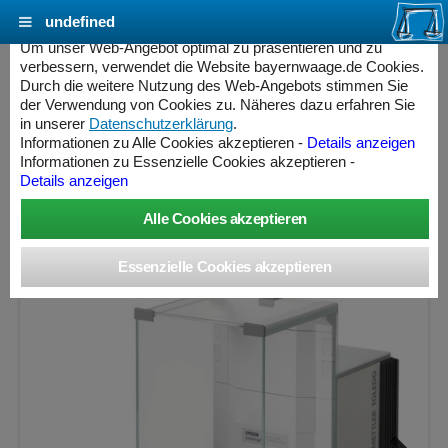
undefined
Cookie Einstellungen - bayernwaage.de
Um unser Web-Angebot optimal zu präsentieren und zu
verbessern, verwendet die Website bayernwaage.de Cookies.
Durch die weitere Nutzung des Web-Angebots stimmen Sie
METTLER-TOLEDO Semimikrowaage
der Verwendung von Cookies zu. Näheres dazu erfahren Sie
Excellence XPR205/M Geeichte Ausführung
in unserer
Datenschutzerklärung
.
Informationen zu Alle Cookies akzeptieren -
Details anzeigen
Informationen zu Essenzielle Cookies akzeptieren -
Wägebereich: 220 g, Ablesbarkeit: 0,01 mg, Eichschritt: 1
Details anzeigen
mg, geeicht
ess Controller