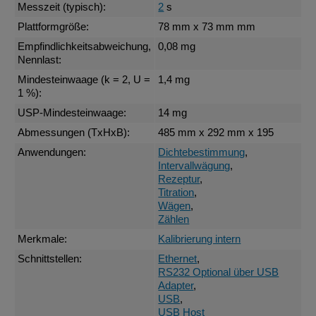
Messzeit (typisch):
2
s
Plattformgröße:
78 mm x 73 mm mm
Empfindlichkeitsabweichung,
0,08 mg
Nennlast:
Mindesteinwaage (k = 2, U =
1,4 mg
1 %):
USP-Mindesteinwaage:
14 mg
Abmessungen (TxHxB):
485 mm x 292 mm x 195
Anwendungen:
Dichtebestimmung
,
Intervallwägung
,
Rezeptur
,
Titration
,
Wägen
,
Zählen
Merkmale:
Kalibrierung intern
Schnittstellen:
Ethernet
,
RS232 Optional über USB
Adapter
,
USB
,
USB Host