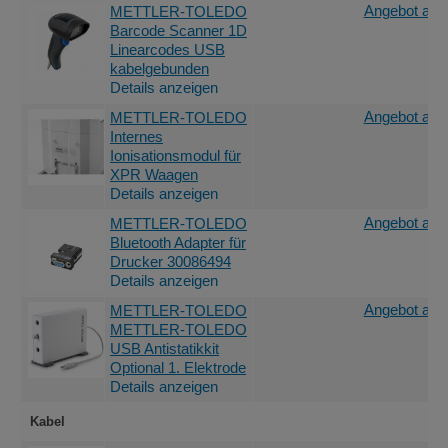
Angebot anf
METTLER-TOLEDO
Barcode Scanner 1D
Linearcodes USB
kabelgebunden
Details anzeigen
Angebot anf
METTLER-TOLEDO
Internes
Ionisationsmodul für
XPR Waagen
Details anzeigen
Angebot anf
METTLER-TOLEDO
Bluetooth Adapter für
Drucker 30086494
Details anzeigen
Angebot anf
METTLER-TOLEDO
METTLER-TOLEDO
USB Antistatikkit
Optional 1. Elektrode
Details anzeigen
Kabel