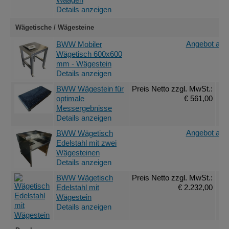
Details anzeigen
Wägetische / Wägesteine
Angebot anf
BWW Mobiler
Wägetisch 600x600
mm - Wägestein
Details anzeigen
BWW Wägestein für
Preis Netto
zzgl. MwSt.
:
optimale
€ 561,00
Messergebnisse
Details anzeigen
Angebot anf
BWW Wägetisch
Edelstahl mit zwei
Wägesteinen
Details anzeigen
BWW Wägetisch
Preis Netto
zzgl. MwSt.
:
Edelstahl mit
€ 2.232,00
Wägestein
Details anzeigen