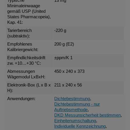
Typische
13 mg
Minimaleinwaage
gemäß USP (United
States Pharmacopeia),
Kap. 41:
Tarierbereich
-220 g
(subtraktiv):
Empfohlenes
200 g (E2)
Kalibriergewicht:
Empfindlichkeitsdrift
±ppm/K 1
zw. +10…+30 °C:
Abmessungen
450 x 240 x 373
Wägemodul LxBxH:
Elektronik-Box (L x B x
211 x 240 x 56
H):
Anwendungen:
Dichtebestimmung
,
Dichtebestimmung - nur
Auftriebsmethode
,
DKD Messunsicherheit bestimmen
,
Einheitenumschaltung
,
Individuelle Kennzeichnung
,