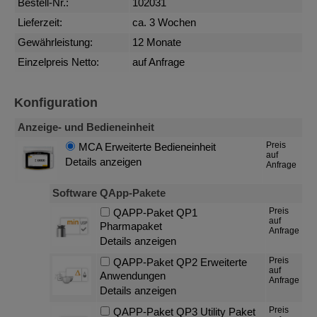
Bestell-Nr.:
102031
Lieferzeit:
ca. 3 Wochen
Gewährleistung:
12 Monate
Einzelpreis Netto:
auf Anfrage
Konfiguration
Anzeige- und Bedieneinheit
Preis
MCA Erweiterte Bedieneinheit
auf
Details anzeigen
Anfrage
Software QApp-Pakete
Preis
QAPP-Paket QP1
auf
Pharmapaket
Anfrage
Details anzeigen
Preis
QAPP-Paket QP2 Erweiterte
auf
Anwendungen
Anfrage
Details anzeigen
Preis
QAPP-Paket QP3 Utility Paket