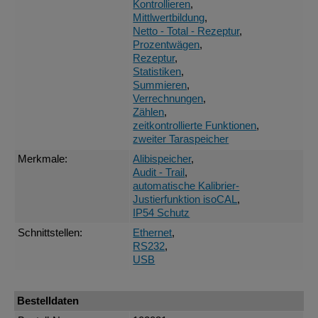
Kontrollieren
,
Mittlwertbildung
,
Netto - Total - Rezeptur
,
Prozentwägen
,
Rezeptur
,
Statistiken
,
Summieren
,
Verrechnungen
,
Zählen
,
zeitkontrollierte Funktionen
,
zweiter Taraspeicher
Merkmale:
Alibispeicher
,
Audit - Trail
,
automatische Kalibrier-
Justierfunktion isoCAL
,
IP54 Schutz
Schnittstellen:
Ethernet
,
RS232
,
USB
Bestelldaten