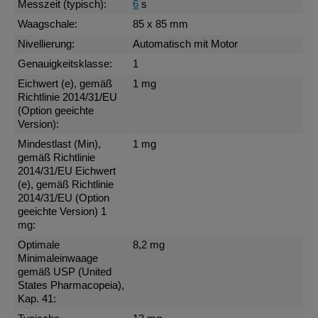
Messzeit (typisch):
6
s
Waagschale:
85 x 85 mm
Nivellierung:
Automatisch mit Motor
Genauigkeitsklasse:
1
Eichwert (e), gemäß
1 mg
Richtlinie 2014/31/EU
(Option geeichte
Version):
Mindestlast (Min),
1 mg
gemäß Richtlinie
2014/31/EU Eichwert
(e), gemäß Richtlinie
2014/31/EU (Option
geeichte Version) 1
mg:
Optimale
8,2 mg
Minimaleinwaage
gemäß USP (United
States Pharmacopeia),
Kap. 41: