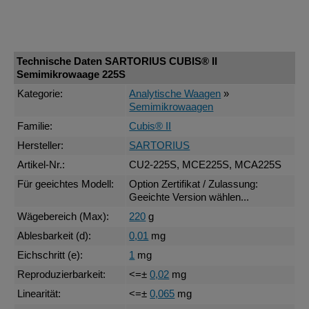
Technische Daten SARTORIUS CUBIS® II
Semimikrowaage 225S
Kategorie:
Analytische Waagen
»
Semimikrowaagen
Familie:
Cubis® II
Hersteller:
SARTORIUS
Artikel-Nr.:
CU2-225S, MCE225S, MCA225S
Für geeichtes Modell:
Option Zertifikat / Zulassung:
Geeichte Version wählen...
Wägebereich (Max):
220
g
Ablesbarkeit (d):
0,01
mg
Eichschritt (e):
1
mg
Reproduzierbarkeit:
<=±
0,02
mg
Linearität:
<=±
0,065
mg