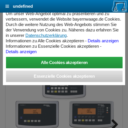
undefined
Cookie Einstellungen - bayernwaage.de
Um unser Web-Angebot optimal zu präsentieren und zu
verbessern, verwendet die Website bayernwaage.de Cookies.
Durch die weitere Nutzung des Web-Angebots stimmen Sie
MINEBEA INTEC Combics Plattformwaage 4-
der Verwendung von Cookies zu. Näheres dazu erfahren Sie
300IG-L Edelstahl V2A
in unserer
Datenschutzerklärung
.
Informationen zu Alle Cookies akzeptieren -
Details anzeigen
Informationen zu Essenzielle Cookies akzeptieren -
Wägebereich: 300 kg, Ablesbarkeit: 20 g, nicht eichfähig
Details anzeigen
ess Controller