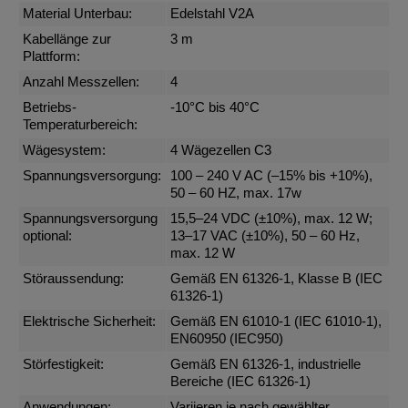
Material Unterbau:
Edelstahl V2A
Kabellänge zur
3 m
Plattform:
Anzahl Messzellen:
4
Betriebs-
-10°C bis 40°C
Temperaturbereich:
Wägesystem:
4 Wägezellen C3
Spannungsversorgung:
100 – 240 V AC (–15% bis +10%),
50 – 60 HZ, max. 17w
Spannungsversorgung
15,5–24 VDC (±10%), max. 12 W;
optional:
13–17 VAC (±10%), 50 – 60 Hz,
max. 12 W
Störaussendung:
Gemäß EN 61326-1, Klasse B (IEC
61326-1)
Elektrische Sicherheit:
Gemäß EN 61010-1 (IEC 61010-1),
EN60950 (IEC950)
Störfestigkeit:
Gemäß EN 61326-1, industrielle
Bereiche (IEC 61326-1)
Anwendungen:
Variieren je nach gewählter