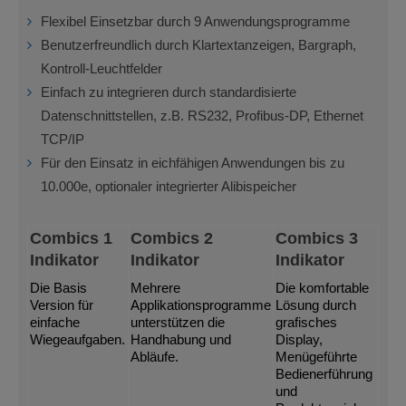
Flexibel Einsetzbar durch 9 Anwendungsprogramme
Benutzerfreundlich durch Klartextanzeigen, Bargraph,
Kontroll-Leuchtfelder
Einfach zu integrieren durch standardisierte
Datenschnittstellen, z.B. RS232, Profibus-DP, Ethernet
TCP/IP
Für den Einsatz in eichfähigen Anwendungen bis zu
10.000e, optionaler integrierter Alibispeicher
Combics 1
Combics 2
Combics 3
Indikator
Indikator
Indikator
Die Basis
Mehrere
Die komfortable
Version für
Applikationsprogramme
Lösung durch
einfache
unterstützen die
grafisches
Wiegeaufgaben.
Handhabung und
Display,
Abläufe.
Menügeführte
Bedienerführung
und