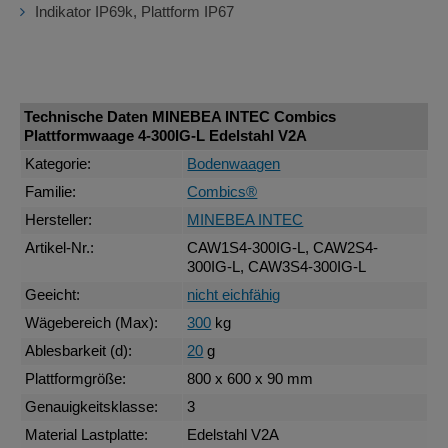
Indikator IP69k, Plattform IP67
Technische Daten MINEBEA INTEC Combics
Plattformwaage 4-300IG-L Edelstahl V2A
Kategorie:
Bodenwaagen
Familie:
Combics®
Hersteller:
MINEBEA INTEC
Artikel-Nr.:
CAW1S4-300IG-L, CAW2S4-
300IG-L, CAW3S4-300IG-L
Geeicht:
nicht eichfähig
Wägebereich (Max):
300
kg
Ablesbarkeit (d):
20
g
Plattformgröße:
800 x 600 x 90 mm
Genauigkeitsklasse:
3
Material Lastplatte:
Edelstahl V2A