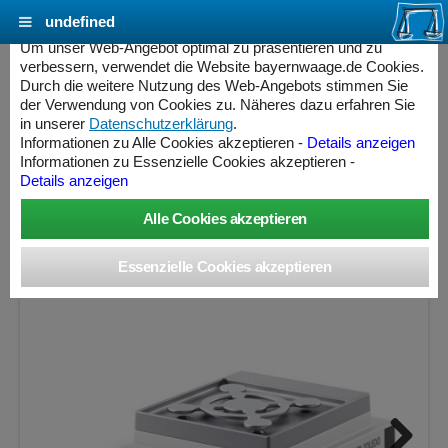
undefined
Cookie Einstellungen - bayernwaage.de
Um unser Web-Angebot optimal zu präsentieren und zu
verbessern, verwendet die Website bayernwaage.de Cookies.
Durch die weitere Nutzung des Web-Angebots stimmen Sie
METTLER-TOLEDO Präzisionswaage
der Verwendung von Cookies zu. Näheres dazu erfahren Sie
Excellence XPR1202S
in unserer
Datenschutzerklärung
.
Informationen zu Alle Cookies akzeptieren -
Details anzeigen
Informationen zu Essenzielle Cookies akzeptieren -
Wägebereich: 1210 g, Ablesbarkeit: 10 mg, nicht eichfähig
Details anzeigen
ess Controller