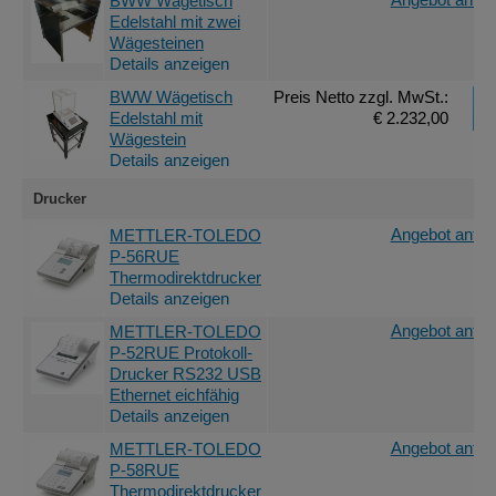
BWW Wägetisch
Edelstahl mit zwei
Wägesteinen
Details anzeigen
BWW Wägetisch
Preis Netto
zzgl. MwSt.
:
Edelstahl mit
€ 2.232,00
Wägestein
Details anzeigen
Drucker
Angebot anfor
METTLER-TOLEDO
P-56RUE
Thermodirektdrucker
Details anzeigen
Angebot anfor
METTLER-TOLEDO
P-52RUE Protokoll-
Drucker RS232 USB
Ethernet eichfähig
Details anzeigen
Angebot anfor
METTLER-TOLEDO
P-58RUE
Thermodirektdrucker