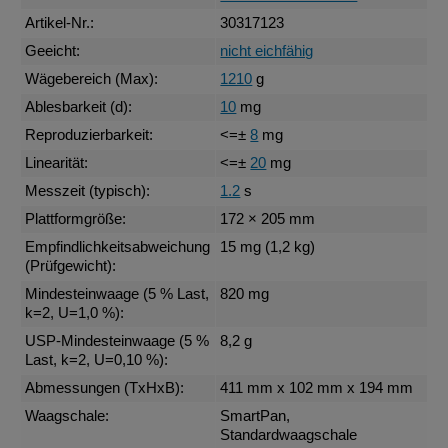
Artikel-Nr.:
30317123
Geeicht:
nicht eichfähig
Wägebereich (Max):
1210
g
Ablesbarkeit (d):
10
mg
Reproduzierbarkeit:
<=±
8
mg
Linearität:
<=±
20
mg
Messzeit (typisch):
1.2
s
Plattformgröße:
172 × 205 mm
Empfindlichkeitsabweichung
15 mg (1,2 kg)
(Prüfgewicht):
Mindesteinwaage (5 % Last,
820 mg
k=2, U=1,0 %):
USP-Mindesteinwaage (5 %
8,2 g
Last, k=2, U=0,10 %):
Abmessungen (TxHxB):
411 mm x 102 mm x 194 mm
Waagschale:
SmartPan,
Standardwaagschale