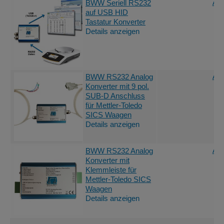
Ang
BWW Seriell RS232
auf USB HID
Tastatur Konverter
Details anzeigen
Ang
BWW RS232 Analog
Konverter mit 9 pol.
SUB-D Anschluss
für Mettler-Toledo
SICS Waagen
Details anzeigen
Ang
BWW RS232 Analog
Konverter mit
Klemmleiste für
Mettler-Toledo SICS
Waagen
Details anzeigen