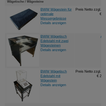
Wägetische / Wägesteine
BWW Wägestein für
Preis Netto
zzgl. M
optimale
€ 5
Messergebnisse
Details anzeigen
Ang
BWW Wägetisch
Edelstahl mit zwei
Wägesteinen
Details anzeigen
BWW Wägetisch
Preis Netto
zzgl. M
Edelstahl mit
€ 2.2
Wägestein
Details anzeigen