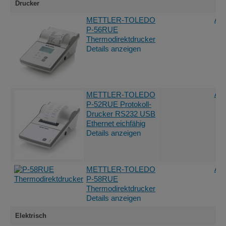
Drucker
Ang
METTLER-TOLEDO
P-56RUE
Thermodirektdrucker
Details anzeigen
Ang
METTLER-TOLEDO
P-52RUE Protokoll-
Drucker RS232 USB
Ethernet eichfähig
Details anzeigen
Ang
METTLER-TOLEDO
P-58RUE
Thermodirektdrucker
Details anzeigen
Elektrisch