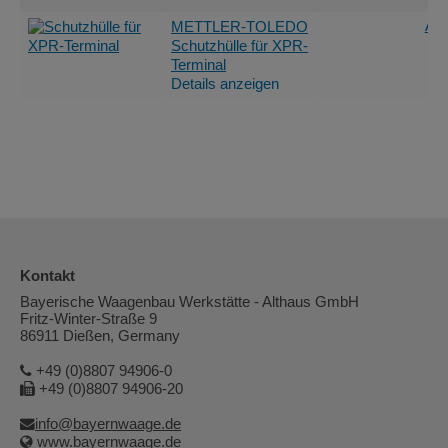
Ang
METTLER-TOLEDO
Schutzhülle für XPR-
Terminal
Details anzeigen
Kontakt
Bayerische Waagenbau Werkstätte - Althaus GmbH
Fritz-Winter-Straße 9
86911 Dießen, Germany
+49 (0)8807 94906-0
+49 (0)8807 94906-20
info@bayernwaage.de
www.bayernwaage.de