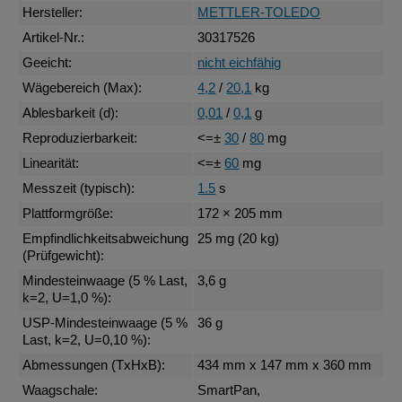
Hersteller:
METTLER-TOLEDO
Artikel-Nr.:
30317526
Geeicht:
nicht eichfähig
Wägebereich (Max):
4,2
/
20,1
kg
Ablesbarkeit (d):
0,01
/
0,1
g
Reproduzierbarkeit:
<=±
30
/
80
mg
Linearität:
<=±
60
mg
Messzeit (typisch):
1.5
s
Plattformgröße:
172 × 205 mm
Empfindlichkeitsabweichung
25 mg (20 kg)
(Prüfgewicht):
Mindesteinwaage (5 % Last,
3,6 g
k=2, U=1,0 %):
USP-Mindesteinwaage (5 %
36 g
Last, k=2, U=0,10 %):
Abmessungen (TxHxB):
434 mm x 147 mm x 360 mm
Waagschale:
SmartPan,