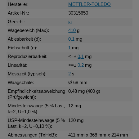
Hersteller:
METTLER-TOLEDO
Artikel-Nr.:
30315650
Geeicht:
ja
Wägebereich (Max):
410
g
Ablesbarkeit (d):
0,1
mg
Eichschritt (e):
1
mg
Reproduzierbarkeit:
<=±
0,1
mg
Linearität:
<=±
0,2
mg
Messzeit (typisch):
2
s
Waagschale:
Ø 68 mm
Empfindlichkeitsabweichung
0,48 mg (400 g)
(Prüfgewicht):
Mindesteinwaage (5 % Last,
12 mg
k=2, U=1,0 %):
USP-Mindesteinwaage (5 %
120 mg
Last, k=2, U=0,10 %):
Abmessungen (TxHxB):
411 mm x 368 mm x 214 mm