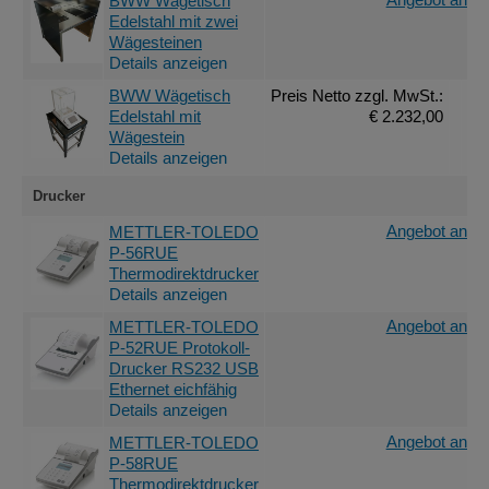
BWW Wägetisch
Edelstahl mit zwei
Wägesteinen
Details anzeigen
BWW Wägetisch
Preis Netto
zzgl. MwSt.
:
Edelstahl mit
€ 2.232,00
Wägestein
Details anzeigen
Drucker
Angebot anfor
METTLER-TOLEDO
P-56RUE
Thermodirektdrucker
Details anzeigen
Angebot anfor
METTLER-TOLEDO
P-52RUE Protokoll-
Drucker RS232 USB
Ethernet eichfähig
Details anzeigen
Angebot anfor
METTLER-TOLEDO
P-58RUE
Thermodirektdrucker