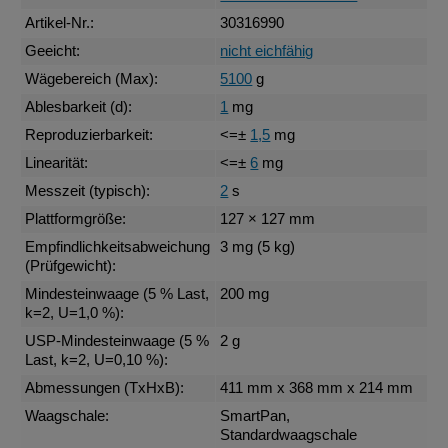
Artikel-Nr.:
30316990
Geeicht:
nicht eichfähig
Wägebereich (Max):
5100
g
Ablesbarkeit (d):
1
mg
Reproduzierbarkeit:
<=±
1,5
mg
Linearität:
<=±
6
mg
Messzeit (typisch):
2
s
Plattformgröße:
127 × 127 mm
Empfindlichkeitsabweichung
3 mg (5 kg)
(Prüfgewicht):
Mindesteinwaage (5 % Last,
200 mg
k=2, U=1,0 %):
USP-Mindesteinwaage (5 %
2 g
Last, k=2, U=0,10 %):
Abmessungen (TxHxB):
411 mm x 368 mm x 214 mm
Waagschale:
SmartPan,
Standardwaagschale