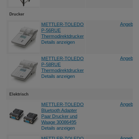
Drucker
Angebot 
METTLER-TOLEDO
P-56RUE
Thermodirektdrucker
Details anzeigen
Angebot 
METTLER-TOLEDO
P-58RUE
Thermodirektdrucker
Details anzeigen
Elektrisch
Angebot 
METTLER-TOLEDO
Bluetooth Adapter
Paar Drucker und
Waage 30086495
Details anzeigen
Angebot 
METTLER-TOLEDO