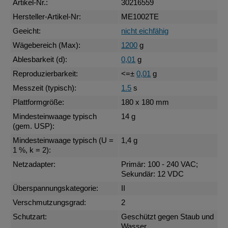
Artikel-Nr.:
30216559
Hersteller-Artikel-Nr:
ME1002TE
Geeicht:
nicht eichfähig
Wägebereich (Max):
1200
g
Ablesbarkeit (d):
0,01
g
Reproduzierbarkeit:
<=±
0,01
g
Messzeit (typisch):
1.5
s
Plattformgröße:
180 x 180 mm
Mindesteinwaage typisch
14 g
(gem. USP):
Mindesteinwaage typisch (U =
1,4 g
1 %, k = 2):
Netzadapter:
Primär: 100 - 240 VAC;
Sekundär: 12 VDC
Überspannungskategorie:
II
Verschmutzungsgrad:
2
Schutzart:
Geschützt gegen Staub und
Wasser