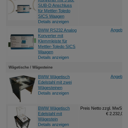
SUB-D Anschluss
für Mettler-Toledo
SICS Waagen
Details anzeigen
Angebot 
BWW RS232 Analog
Konverter mit
Klemmleiste für
Mettler-Toledo SICS
Waagen
Details anzeigen
Wägetische / Wägesteine
Angebot 
BWW Wägetisch
Edelstahl mit zwei
Wägesteinen
Details anzeigen
BWW Wägetisch
Preis Netto
zzgl. MwSt.
:
Edelstahl mit
€ 2.232,00
Wägestein
Details anzeigen