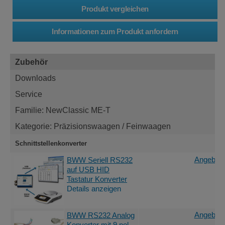
Zubehör
Downloads
Service
Familie: NewClassic ME-T
Kategorie: Präzisionswaagen / Feinwaagen
Schnittstellenkonverter
Angebot 
BWW Seriell RS232
auf USB HID
Tastatur Konverter
Details anzeigen
Angebot 
BWW RS232 Analog
Konverter mit 9 pol.