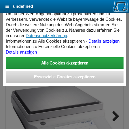
undefined
Cookie Einstellungen - bayernwaage.de
Um unser Web-Angebot optimal zu präsentieren und zu
verbessern, verwendet die Website bayernwaage.de Cookies.
Durch die weitere Nutzung des Web-Angebots stimmen Sie
METTLER-TOLEDO NewClassic ME1002TE
der Verwendung von Cookies zu. Näheres dazu erfahren Sie
in unserer
Datenschutzerklärung
.
Informationen zu Alle Cookies akzeptieren -
Details anzeigen
Wägebereich: 1200 g, Ablesbarkeit: 0,01 g, nicht eichfähig
Informationen zu Essenzielle Cookies akzeptieren -
Details anzeigen
ess Controller
Next