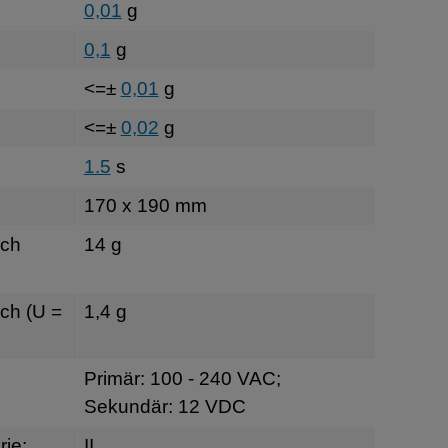
0,01
g
0,1
g
<=±
0,01
g
<=±
0,02
g
1.5
s
170 x 190 mm
sch
14 g
ch (U =
1,4 g
Primär: 100 - 240 VAC;
Sekundär: 12 VDC
ie:
II