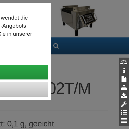
aage
Unterspu
s.
Zur produ
ng.
Automatisc
rwendet die
ung.
Vorgabe de
hts oder umegkehrt.
Optional: 
b-Angebots
ie in unserer
enkorb
Login
c ML1602T/M
: 0,1 g, geeicht