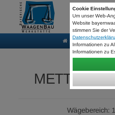
Seriell RS232 auf USB HID Tastatur
Schnittstellenkonverter
Cookie Einstellu
RS232 Daten in Computer Anwendungen schreiben.
Um unser Web-Ange
Funktioniert wie eine USB Tastatur, Ausgabe an Cursor Position.
Verwendet Standard USB Tastatur Systemtreiber
Website bayernwaa
Datenbearbeitung vor Ausgabe möglich.
stimmen Sie der Ve
Datenschutzerklär
Produkte
Serv
Informationen zu A
Informationen zu E
METTLER-TO
Wägebereich: 16