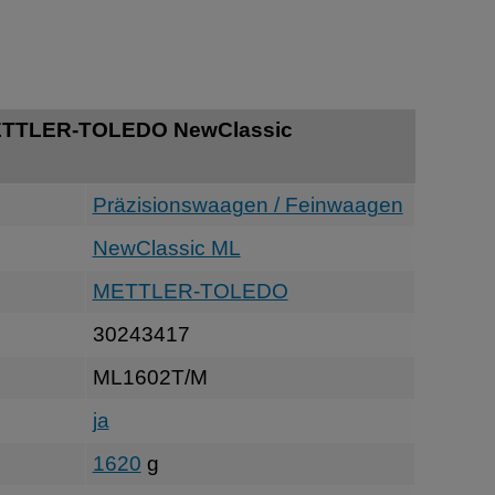
METTLER-TOLEDO NewClassic
Präzisionswaagen / Feinwaagen
NewClassic ML
METTLER-TOLEDO
30243417
ML1602T/M
ja
1620
g