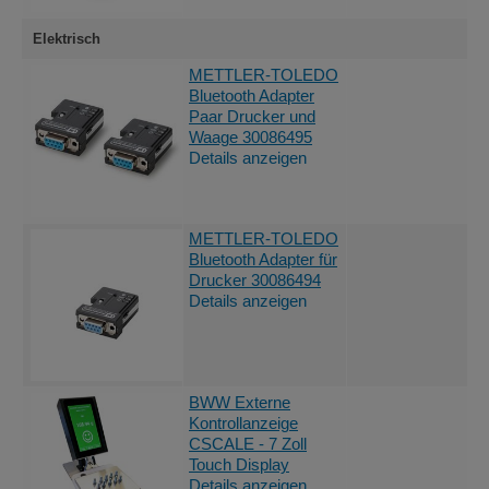
Elektrisch
An
METTLER-TOLEDO
Bluetooth Adapter
Paar Drucker und
Waage 30086495
Details anzeigen
An
METTLER-TOLEDO
Bluetooth Adapter für
Drucker 30086494
Details anzeigen
An
BWW Externe
Kontrollanzeige
CSCALE - 7 Zoll
Touch Display
Details anzeigen