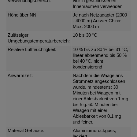
Verwendungsbereich:
Nur in geschlossenen
Innenräumen verwenden
Höhe über NN:
Je nach Netzadapter (2000
- 4000 m) Ausser China:
Max. 2000 m
Zulässiger
10 bis 30 °C
Umgebungstemperaturbereich:
Relative Luftfeuchtigkeit:
10 % bis zu 80 % bei 31 °C,
linear abnehmend bis 50 %
bei 40 °C, nicht
kondensierend
Anwärmzeit:
Nachdem die Waage ans
Stromnetz angeschlossen
wurde, mindestens: 30
Minuten bei Waagen mit
einer Ablesbarkeit von 1 mg
bis 5 g. 60 Minuten bei
Waagen mit einer
Ablesbarkeit von 0,1 mg
und feiner.
Material Gehäuse:
Aluminiumdruckguss,
lackiert