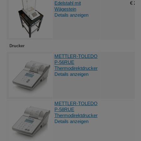
Edelstahl mit
€ 2.2
Wägestein
Details anzeigen
Drucker
An
METTLER-TOLEDO
P-56RUE
Thermodirektdrucker
Details anzeigen
An
METTLER-TOLEDO
P-58RUE
Thermodirektdrucker
Details anzeigen