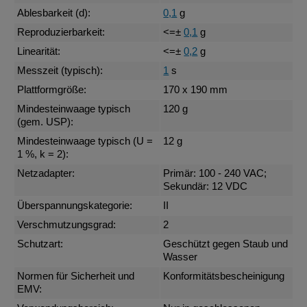
Ablesbarkeit (d):
0,1
g
Reproduzierbarkeit:
<=±
0,1
g
Linearität:
<=±
0,2
g
Messzeit (typisch):
1
s
Plattformgröße:
170 x 190 mm
Mindesteinwaage typisch
120 g
(gem. USP):
Mindesteinwaage typisch (U =
12 g
1 %, k = 2):
Netzadapter:
Primär: 100 - 240 VAC;
Sekundär: 12 VDC
Überspannungskategorie:
II
Verschmutzungsgrad:
2
Schutzart:
Geschützt gegen Staub und
Wasser
Normen für Sicherheit und
Konformitätsbescheinigung
EMV: