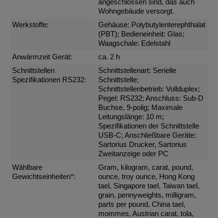
angeschlossen sind, das auch
Wohngebäude versorgt.
Werkstoffe:
Gehäuse: Polybutylenterephthalat
(PBT); Bedieneinheit: Glas;
Waagschale: Edelstahl
Anwärmzeit Gerät:
ca. 2 h
Schnittstellen
Schnittstellenart: Serielle
Spezifikationen RS232:
Schnittstelle;
Schnittstellenbetrieb: Vollduplex;
Pegel: RS232; Anschluss: Sub-D
Buchse, 9-polig; Maximale
Leitungslänge: 10 m;
Spezifikationen der Schnittstelle
USB-C; Anschließbare Geräte:
Sartorius Drucker, Sartorius
Zweitanzeige oder PC
Wählbare
Gram, kilogram, carat, pound,
Gewichtseinheiten*:
ounce, troy ounce, Hong Kong
tael, Singapore tael, Taiwan tael,
grain, pennyweights, milligram,
parts per pound, China tael,
mommes, Austrian carat, tola,