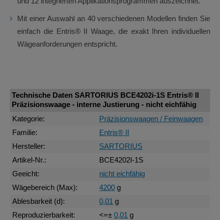
und 12 integrierten Applikationsprogrammen auszeichnet.
Mit einer Auswahl an 40 verschiedenen Modellen finden Sie
einfach die Entris® II Waage, die exakt Ihren individuellen
Wägeanforderungen entspricht.
Technische Daten SARTORIUS BCE4202i-1S Entris® II
Präzisionswaage - interne Justierung - nicht eichfähig
Kategorie:
Präzisionswaagen / Feinwaagen
Familie:
Entris® II
Hersteller:
SARTORIUS
Artikel-Nr.:
BCE4202I-1S
Geeicht:
nicht eichfähig
Wägebereich (Max):
4200
g
Ablesbarkeit (d):
0,01
g
Reproduzierbarkeit:
<=±
0,01
g