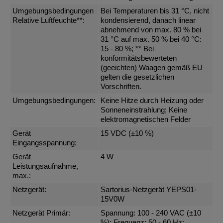
Umgebungsbedingungen
Bei Temperaturen bis 31 °C, nicht
Relative Luftfeuchte**:
kondensierend, danach linear
abnehmend von max. 80 % bei
31 °C auf max. 50 % bei 40 °C:
15 - 80 %; ** Bei
konformitätsbewerteten
(geeichten) Waagen gemäß EU
gelten die gesetzlichen
Vorschriften.
Umgebungsbedingungen:
Keine Hitze durch Heizung oder
Sonneneinstrahlung; Keine
elektromagnetischen Felder
Gerät
15 VDC (±10 %)
Eingangsspannung:
Gerät
4 W
Leistungsaufnahme,
max.:
Netzgerät:
Sartorius-Netzgerät YEPS01-
15V0W
Netzgerät Primär:
Spannung: 100 - 240 VAC (±10
%); Frequenz: 50 - 60 Hz;