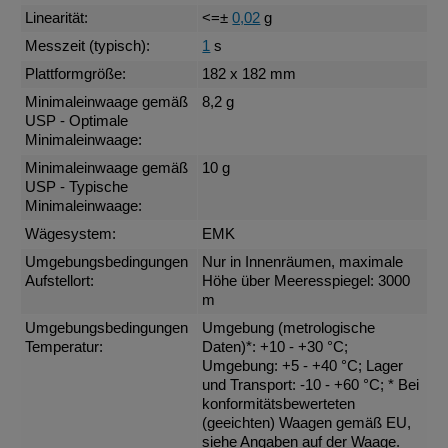
Linearität:
<=±
0,02
g
Messzeit (typisch):
1
s
Plattformgröße:
182 x 182 mm
Minimaleinwaage gemäß
8,2 g
USP - Optimale
Minimaleinwaage:
Minimaleinwaage gemäß
10 g
USP - Typische
Minimaleinwaage:
Wägesystem:
EMK
Umgebungsbedingungen
Nur in Innenräumen, maximale
Aufstellort:
Höhe über Meeresspiegel: 3000
m
Umgebungsbedingungen
Umgebung (metrologische
Temperatur:
Daten)*: +10 - +30 °C;
Umgebung: +5 - +40 °C; Lager
und Transport: -10 - +60 °C; * Bei
konformitätsbewerteten
(geeichten) Waagen gemäß EU,
siehe Angaben auf der Waage.