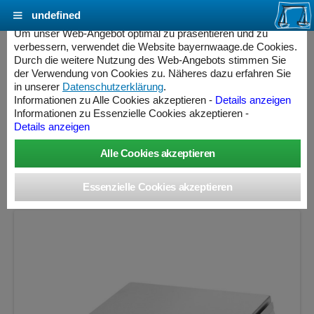
undefined
Cookie Einstellungen - bayernwaage.de
Um unser Web-Angebot optimal zu präsentieren und zu
verbessern, verwendet die Website bayernwaage.de Cookies.
Durch die weitere Nutzung des Web-Angebots stimmen Sie
Sonderangebot
der Verwendung von Cookies zu. Näheres dazu erfahren Sie
SARTORIUS BCE4202i-1S Entris® II
in unserer
Datenschutzerklärung
.
Informationen zu Alle Cookies akzeptieren -
Details anzeigen
Präzisionswaage - interne Justierung - nicht
Informationen zu Essenzielle Cookies akzeptieren -
Details anzeigen
eichfähig
Wägebereich: 4200 g, Ablesbarkeit: 0,01 g, nicht eichfähig
ess Controller