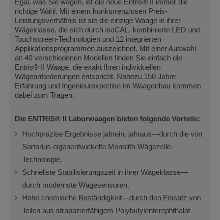
Egal, was Sie wägen, ist die neue Entris® II immer die
richtige Wahl. Mit einem konkurrenzlosen Preis-
Leistungsverhältnis ist sie die einzige Waage in ihrer
Wägeklasse, die sich durch isoCAL, kombinierte LED und
Touchscreen-Technologien und 12 integrierten
Applikationsprogrammen auszeichnet. Mit einer Auswahl
an 40 verschiedenen Modellen finden Sie einfach die
Entris® II Waage, die exakt Ihren individuellen
Wägeanforderungen entspricht. Nahezu 150 Jahre
Erfahrung und Ingenieurexpertise im Waagenbau kommen
dabei zum Tragen.
Die ENTRIS® II Laborwaagen bieten folgende Vorteile:
Hochpräzise Ergebnisse jahrein, jahraus—durch die von
Sartorius eigenentwickelte Monolith-Wägezelle-
Technologie.
Schnellste Stabilisierungszeit in ihrer Wägeklasse—
durch modernste Wägesensoren.
Hohe chemische Beständigkeit—durch den Einsatz von
Teilen aus strapazierfähigem Polybutylenterephthalat