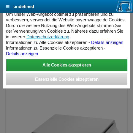
undefined
Cookie Einstellungen - bayernwaage.de
Um unser Web-Angebot optimal zu präsentieren und zu
verbessern, verwendet die Website bayernwaage.de Cookies.
Durch die weitere Nutzung des Web-Angebots stimmen Sie
SARTORIUS BCE5201i-1CEU Entris® II
der Verwendung von Cookies zu. Näheres dazu erfahren Sie
Präzisionswaage - interne Justierung - geeicht
in unserer
Datenschutzerklärung
.
Informationen zu Alle Cookies akzeptieren -
Details anzeigen
ab Werk
Informationen zu Essenzielle Cookies akzeptieren -
Details anzeigen
Wägebereich: 5200 g, Ablesbarkeit: 0,1 g, Eichschritt: 0,1 g,
geeicht
ess Controller