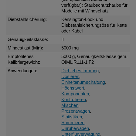
verfügbar); Staubschutzhaube für
Modelle mit Windschutz
Diebstahlsicherung:
Kensington-Lock und
Diebstahlsicherungsöse für Kette
oder Kabel
Genauigkeitsklasse:
II
Mindestlast (Min):
5000 mg
Empfohlenes
5000 g, Genauigkeitsklasse gem.
Kalibriergewicht:
OIML R111-1 F2
Anwendungen:
Dichtebestimmung
,
Dosieren
,
Einheitenumschaltung
,
Höchstwert
,
Komponenten
,
Kontrollieren
,
Mischen
,
Prozentwägen
,
Statistiken
,
Summieren
,
Unruhewägen
,
Unterflurverwägung
,