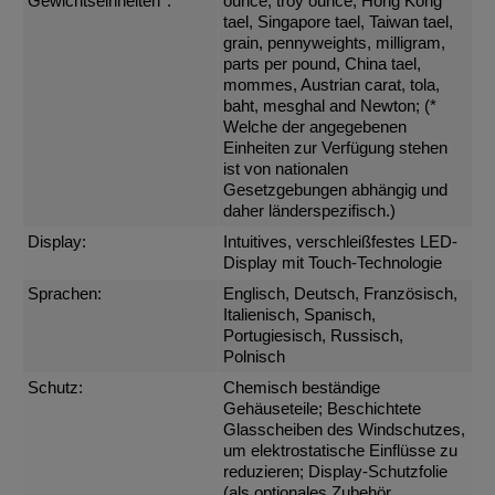
Gewichtseinheiten*:
ounce, troy ounce, Hong Kong
tael, Singapore tael, Taiwan tael,
grain, pennyweights, milligram,
parts per pound, China tael,
mommes, Austrian carat, tola,
baht, mesghal and Newton; (*
Welche der angegebenen
Einheiten zur Verfügung stehen
ist von nationalen
Gesetzgebungen abhängig und
daher länderspezifisch.)
Display:
Intuitives, verschleißfestes LED-
Display mit Touch-Technologie
Sprachen:
Englisch, Deutsch, Französisch,
Italienisch, Spanisch,
Portugiesisch, Russisch,
Polnisch
Schutz:
Chemisch beständige
Gehäuseteile; Beschichtete
Glasscheiben des Windschutzes,
um elektrostatische Einflüsse zu
reduzieren; Display-Schutzfolie
(als optionales Zubehör