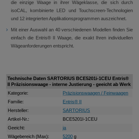
die einzige Waage in ihrer Wägeklasse, die sich durch
isoCAL, kombinierte LED und Touchscreen-Technologien
und 12 integrierten Applikationsprogrammen auszeichnet.
Mit einer Auswahl an 40 verschiedenen Modellen finden Sie
einfach die Entris® II Waage, die exakt Ihren individuellen
Wägeanforderungen entspricht.
Technische Daten SARTORIUS BCE5201i-1CEU Entris®
II Präzisionswaage - interne Justierung - geeicht ab Werk
Kategorie:
Präzisionswaagen / Feinwaagen
Familie:
Entris® II
Hersteller:
SARTORIUS
Artikel-Nr.:
BCE5201I-1CEU
Geeicht:
ja
Wägebereich (Max):
5200
g