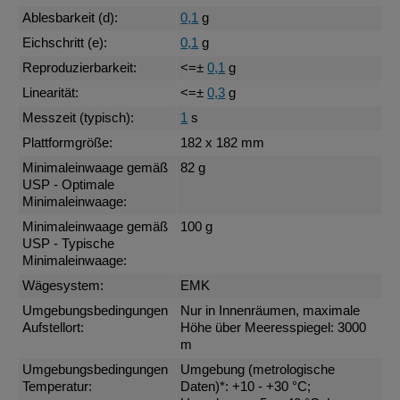
Ablesbarkeit (d):
0,1
g
Eichschritt (e):
0,1
g
Reproduzierbarkeit:
<=±
0,1
g
Linearität:
<=±
0,3
g
Messzeit (typisch):
1
s
Plattformgröße:
182 x 182 mm
Minimaleinwaage gemäß
82 g
USP - Optimale
Minimaleinwaage:
Minimaleinwaage gemäß
100 g
USP - Typische
Minimaleinwaage:
Wägesystem:
EMK
Umgebungsbedingungen
Nur in Innenräumen, maximale
Aufstellort:
Höhe über Meeresspiegel: 3000
m
Umgebungsbedingungen
Umgebung (metrologische
Temperatur:
Daten)*: +10 - +30 °C;